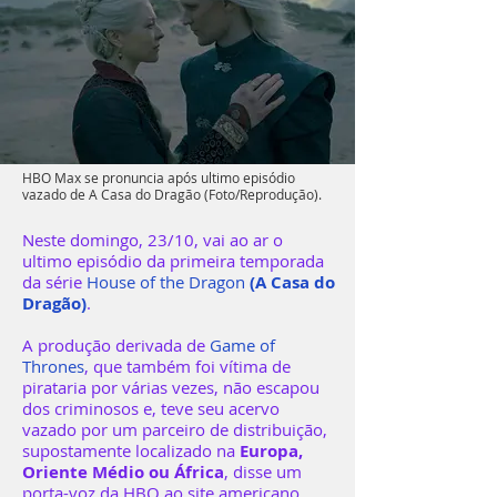
HBO Max se pronuncia após ultimo episódio
vazado de A Casa do Dragão
(Foto/Reprodução).
Neste domingo, 23/10, vai ao ar o
ultimo episódio da primeira temporada
da série
House of the Dragon
(A Casa do
Dragão)
.
A produção derivada de
Game of
Thrones
, que também foi vítima de
pirataria por várias vezes, não escapou
dos criminosos e, teve seu acervo
vazado por um parceiro de distribuição,
supostamente localizado na
Europa,
Oriente Médio ou África
, disse um
porta-voz da HBO ao site americano