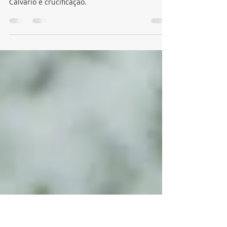
série e promete emocionar
milhões de fãs
Criada por Dallas Jenkins, a série chega à sua
penúltima temporada mostrando julgamento,
Calvário e crucificação.