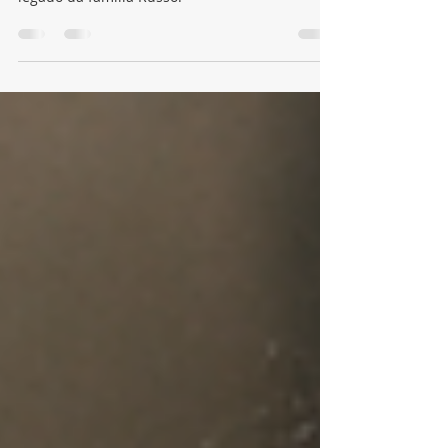
Revival do clássico do Disney Channel chega ao
fim apostando em nostalgia, reencontros e no
legado da família Russo.