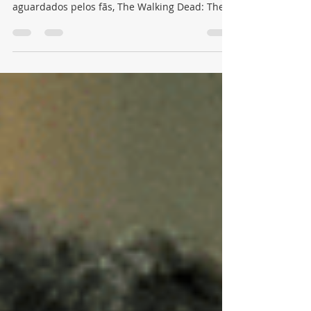
Spin-off será transmitido às segundas-feiras,
às 22h, no AMC Um dos spin-offs mais
aguardados pelos fãs, The Walking Dead: The
Ones Who...