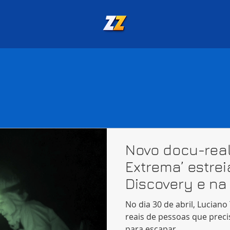
Novo docu-real
Extrema’ estrei
Discovery e na
No dia 30 de abril, Luciano
reais de pessoas que prec
para escapar...