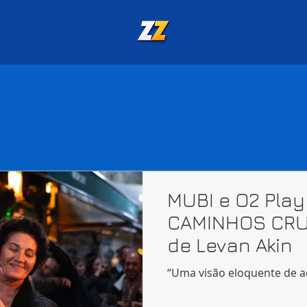
MUBI e O2 Play
CAMINHOS CRUZ
de Levan Akin
“Uma visão eloquente de ac