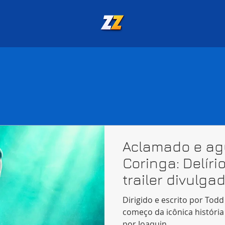
Aclamado e ag
Coringa: Delíri
trailer divulga
Dirigido e escrito por Todd
começo da icônica história
por Joaquin...