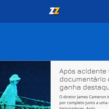
Após acidente 
documentário
ganha destaque
O diretor James Cameron i
por completo junto a uma e
historiadores. Após...