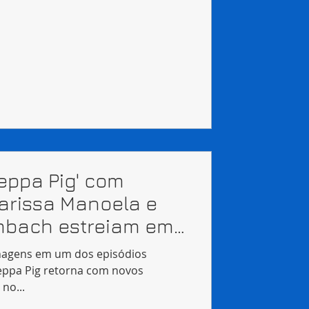
Peppa Pig' com
arissa Manoela e
ambach estreiam em
nagens em um dos episódios
eppa Pig retorna com novos
 no...