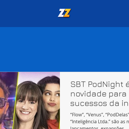
SBT PodNight 
novidade para 
sucessos da in
“Flow”, “Venus”, “PodDelas
“Inteligência Ltda.” são 
lançamentos, expansões...