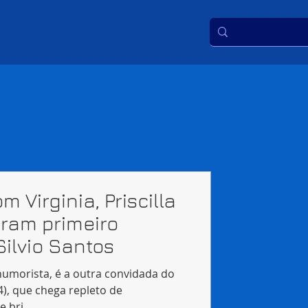
Virginia, Priscilla
ram primeiro
ilvio Santos
humorista, é a outra convidada do
), que chega repleto de
e bri