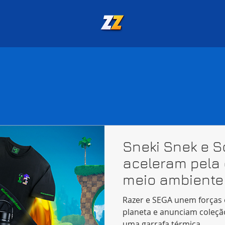
Sneki Snek e 
aceleram pela
meio ambiente
de produtos
Razer e SEGA unem forças
planeta e anunciam coleçã
uma garrafa térmica...