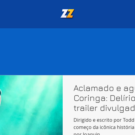
Aclamado e ag
Coringa: Delíri
trailer divulga
Dirigido e escrito por Todd
começo da icônica história
por Joaquin...