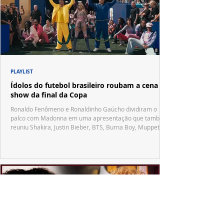
PLAYLIST
Ídolos do futebol brasileiro roubam a cena no
show da final da Copa
Ronaldo Fenômeno e Ronaldinho Gaúcho dividiram o
palco com Madonna em uma apresentação que também
reuniu Shakira, Justin Bieber, BTS, Burna Boy, Muppets,
Vila Sésamo e uma emocionante homenagem a Pelé.