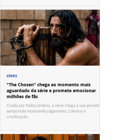
SÉRIES
"The Chosen" chega ao momento mais
aguardado da série e promete emocionar
milhões de fãs
Criada por Dallas Jenkins, a série chega à sua penúltima
temporada mostrando julgamento, Calvário e
crucificação.