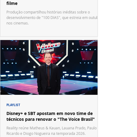
filme
Produção compartilhou histórias inéditas sobre o
desenvolvimento de "100 DIAS", que estreia em outubro
nos cinemas.
PLAYLIST
Disney+ e SBT apostam em novo time de
técnicos para renovar o "The Voice Brasil"
Reality reúne Matheus & Kauan, Lauana Prado, Paulo
Ricardo e Diogo Nogueira na temporada 2026.