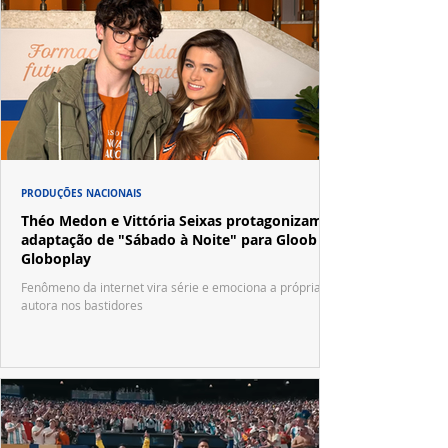
PRODUÇÕES NACIONAIS
Théo Medon e Vittória Seixas protagonizam
adaptação de "Sábado à Noite" para Gloob e
Globoplay
Fenômeno da internet vira série e emociona a própria
autora nos bastidores