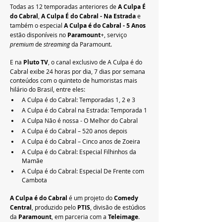
Todas as 12 temporadas anteriores de 
A Culpa É 
do Cabral
, 
A Culpa É do Cabral - Na Estrada
 e 
também o especial 
A Culpa é do Cabral - 5 Anos 
estão disponíveis no 
Paramount
+, serviço 
premium 
de 
streaming
 da Paramount.
E na 
Pluto TV
, o canal exclusivo de A Culpa é do 
Cabral exibe 24 horas por dia, 7 dias por semana 
conteúdos com o quinteto de humoristas mais 
hilário do Brasil, entre eles:
A Culpa é do Cabral: Temporadas 1, 2 e 3
A Culpa é do Cabral na Estrada: Temporada 1
A Culpa Não é nossa - O Melhor do Cabral
A Culpa é do Cabral – 520 anos depois
A Culpa é do Cabral – Cinco anos de Zoeira
A Culpa é do Cabral: Especial Filhinhos da 
Mamãe
A Culpa é do Cabral: Especial De Frente com 
Cambota
A Culpa é do Cabral
 é um projeto do 
Comedy 
Central
, produzido pelo
 PTIS
, divisão de estúdios 
da 
Paramount
, em parceria com a 
Teleimage
.