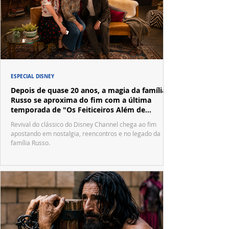
ESPECIAL DISNEY
Depois de quase 20 anos, a magia da família
Russo se aproxima do fim com a última
temporada de "Os Feiticeiros Além de
Waverly Place"
Revival do clássico do Disney Channel chega ao fim
apostando em nostalgia, reencontros e no legado da
família Russo.