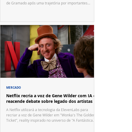
de Gramado após uma trajetória por importantes
festivais internacionais.
MERCADO
Netflix recria a voz de Gene Wilder com IA e
reacende debate sobre legado dos artistas
A Netflix utilizará a tecnologia da ElevenLabs para
recriar a voz de Gene Wilder em "Wonka's The Golden
Ticket", reality inspirado no universo de "A Fantástica
Fábrica de Chocolate".