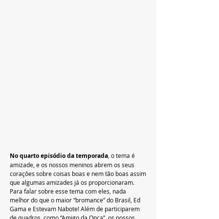
No quarto episódio da temporada
, o tema é 
amizade, e os nossos meninos abrem os seus 
corações sobre coisas boas e nem tão boas assim 
que algumas amizades já os proporcionaram. 
Para falar sobre esse tema com eles, nada 
melhor do que o maior “bromance” do Brasil, Ed 
Gama e Estevam Nabote! Além de participarem 
de quadros, como “Amigo da Onça”, os nossos 