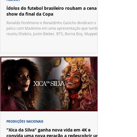
Ídolos do futebol brasileiro roubam a cena no
show da final da Copa
Ronaldo Fenômeno e Ronaldinho Gaúcho dividiram o
palco com Madonna em uma apresentação que também
reuniu Shakira, Justin Bieber, BTS, Burna Boy, Muppets,
Vila Sésamo e uma emocionante homenagem a Pelé.
PRODUÇÕES NACIONAIS
"Xica da Silva" ganha nova vida em 4K e
convida uma nova geração a redescobrir um