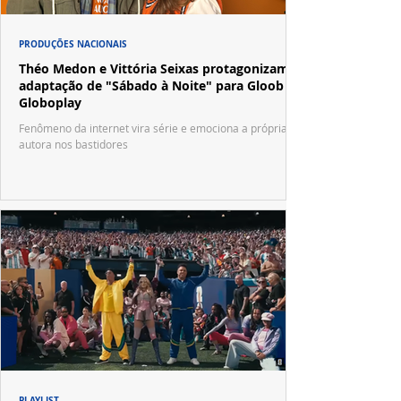
PRODUÇÕES NACIONAIS
Théo Medon e Vittória Seixas protagonizam
adaptação de "Sábado à Noite" para Gloob e
Globoplay
Fenômeno da internet vira série e emociona a própria
autora nos bastidores
PLAYLIST