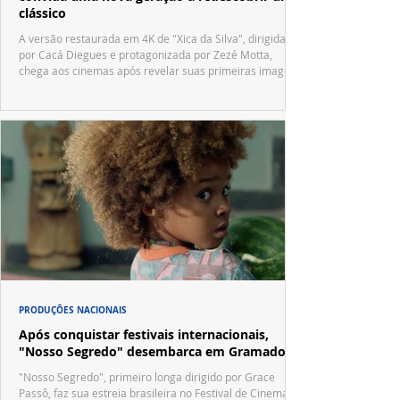
clássico
A versão restaurada em 4K de "Xica da Silva", dirigida
por Cacá Diegues e protagonizada por Zezé Motta,
chega aos cinemas após revelar suas primeiras imagens
no trailer oficial.
PRODUÇÕES NACIONAIS
Após conquistar festivais internacionais,
"Nosso Segredo" desembarca em Gramado
"Nosso Segredo", primeiro longa dirigido por Grace
Passô, faz sua estreia brasileira no Festival de Cinema