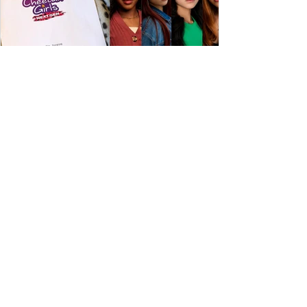
ESPECIAL DISNEY
Depois de mais de 15 anos, "The Cheetah
Girls" ganha uma nova geração no Disney+
Raven-Symoné e Adrienne Bailon retornam aos seus
papéis em "The Cheetah Girls: Next Gen", que terá
filmagens realizadas na África do Sul.