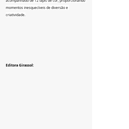
acompanhado de 12 lápis de cor, proporcionando 
momentos inesquecíveis de diversão e 
criatividade.
Editora Girassol: