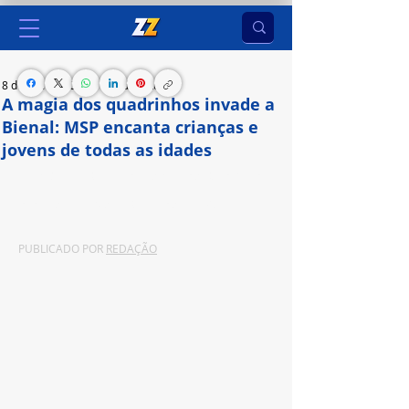
8 de set. de 2024
6 min de leitura
A magia dos quadrinhos invade a
Bienal: MSP encanta crianças e
jovens de todas as idades
A 27ª Bienal Internacional do Livro de São Paulo 
ocorre de 6 a 15 de setembro de 2024.
PUBLICADO POR 
REDAÇÃO