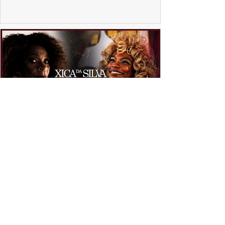
Vila Sésamo e uma emocionante homenagem a Pelé.
PRODUÇÕES NACIONAIS
"Xica da Silva" ganha nova vida em 4K e
convida uma nova geração a redescobrir um
clássico
A versão restaurada em 4K de "Xica da Silva", dirigida
por Cacá Diegues e protagonizada por Zezé Motta,
chega aos cinemas após revelar suas primeiras imagens
no trailer oficial.