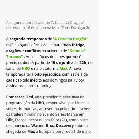
A segunda temporada de 'A Casa do Dragão' 
estreia em 16 de junho na Max (Foto: Divulgação)
A 
segunda temporada
 de 
“A Casa do Dragão”
está chegando! Prepare-se para mais 
intriga
, 
dragões
 e 
conflitos
 no universo de
"
Game of 
Thrones"
. Aqui estão os detalhes que você 
precisa saber: A partir de 
16 de junho
, às 
22h
, no 
canal da 
HBO
e na plataforma 
Max
. 
A nova 
temporada terá 
oito episódios
, com estreia de 
cada capitulo inédito aos domingos na TV por 
assinatura e no streaming.
Francesca Orsi
, vice-presidente executiva de 
programação da 
HBO
, responsável por filmes e 
séries dramáticas, apresentou pela primeira vez 
os trailers “rivais” no evento Series Mania em 
Lille, França, nesta quinta-feira (21), como parte 
do anúncio da 
Warner Bros. Discovery
 sobre a 
chegada de 
Max 
à Europa a partir de 21 de maio.