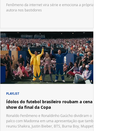
Fenômeno da internet vira série e emociona a própria
autora nos bastidores
PLAYLIST
Ídolos do futebol brasileiro roubam a cena no
show da final da Copa
Ronaldo Fenômeno e Ronaldinho Gaúcho dividiram o
palco com Madonna em uma apresentação que também
reuniu Shakira, Justin Bieber, BTS, Burna Boy, Muppets,