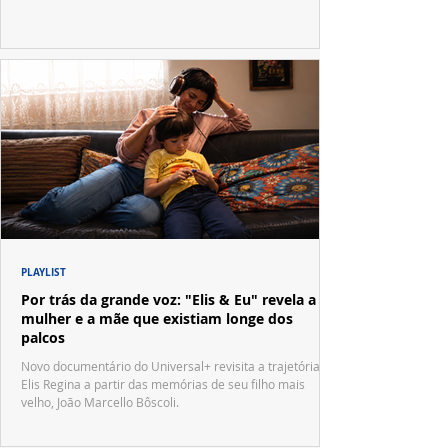
PLAYLIST
Por trás da grande voz: "Elis & Eu" revela a
mulher e a mãe que existiam longe dos
palcos
Novo documentário do Universal+ revisita a trajetória de
Elis Regina a partir das memórias de seu filho mais
velho, João Marcello Bôscoli.