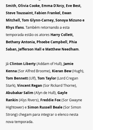
Smith, Olivia Cooke, Emma D'Arcy, Eve Best, 
Steve Toussaint, Fabien Frankel, Ewan 
Mitchell, Tom Glynn-Carney, Sonoya Mizuno e 
Rhys Ifans
. Também retornando a esta 
temporada estão os atores 
Harry Collett, 
Bethany Antonia, Phoebe Campbell, Phia 
Saban, Jefferson Hall e Matthew Needham
.
Já 
Clinton Liberty
 (Addam of Hull), 
Jamie 
Kenna
 (Sor Alfred Broome), 
Kieran Bew
 (Hugh), 
Tom Bennett
 (Ulf), 
Tom Taylor
 (Lord Cregan 
Stark), 
Vincent Regan
 (Sor Rickard Thorne), 
Abubakar Salim
 (Alyn de Hull), 
Gayle 
Rankin
 (Alys Rivers), 
Freddie Fox
 (Sor Gwayne 
Hightower) e 
Simon Russell Beale
 (Sor Simon 
Strong) chegam para integrar o elenco nesta 
nova temporada.