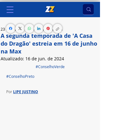
23 de mar. de 2024
3 min de leitura
A segunda temporada de 'A Casa
do Dragão' estreia em 16 de junho
na Max
Atualizado:
16 de jun. de 2024
Há que escolher 
#ConselhoVerde
 ou 
#ConselhoPreto
Por 
LIPE JUSTINO