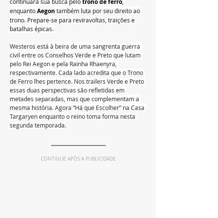
continuará sua busca pelo 
trono de ferro
, 
enquanto 
Aegon
 também luta por seu direito ao 
trono. Prepare-se para reviravoltas, traições e 
batalhas épicas.
Westeros está à beira de uma sangrenta guerra 
civil entre os Conselhos Verde e Preto que lutam 
pelo Rei Aegon e pela Rainha Rhaenyra, 
respectivamente. Cada lado acredita que o Trono 
de Ferro lhes pertence. Nos trailers Verde e Preto 
essas duas perspectivas são refletidas em 
metades separadas, mas que complementam a 
mesma história. Agora “Há que Escolher” na Casa 
Targaryen enquanto o reino toma forma nesta 
segunda temporada.
CONTINUE APÓS A PUBLICIDADE