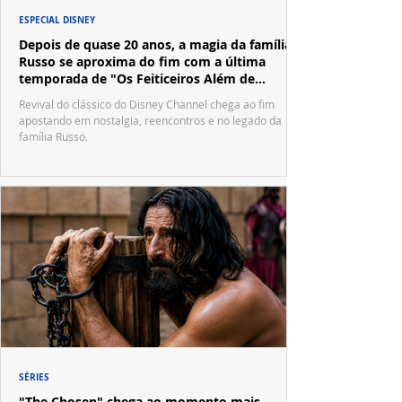
ESPECIAL DISNEY
Depois de quase 20 anos, a magia da família
Russo se aproxima do fim com a última
temporada de "Os Feiticeiros Além de
Waverly Place"
Revival do clássico do Disney Channel chega ao fim
apostando em nostalgia, reencontros e no legado da
família Russo.
SÉRIES
"The Chosen" chega ao momento mais