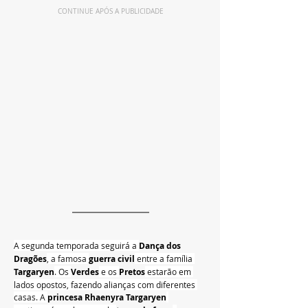
CONTINUE APÓS A PUBLICIDADE
A segunda temporada seguirá a 
Dança dos 
Dragões
, a famosa 
guerra civil
 entre a família 
Targaryen
. Os 
Verdes
 e os 
Pretos
 estarão em 
lados opostos, fazendo alianças com diferentes 
casas. A 
princesa Rhaenyra Targaryen