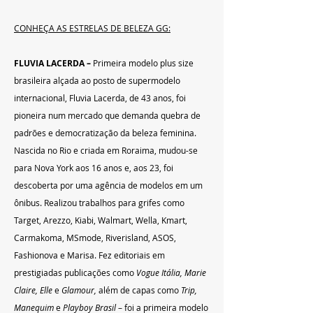
CONHEÇA AS ESTRELAS DE BELEZA GG:
FLUVIA LACERDA – 
Primeira modelo plus size 
brasileira alçada ao posto de supermodelo 
internacional, Fluvia Lacerda, de 43 anos, foi 
pioneira num mercado que demanda quebra de 
padrões e democratização da beleza feminina. 
Nascida no Rio e criada em Roraima, mudou-se 
para Nova York aos 16 anos e, aos 23, foi 
descoberta por uma agência de modelos em um 
ônibus. Realizou trabalhos para grifes como 
Target, Arezzo, Kiabi, Walmart, Wella, Kmart, 
Carmakoma, MSmode, Riverisland, ASOS, 
Fashionova e Marisa. Fez editoriais em 
prestigiadas publicações como 
Vogue Itália, Marie 
Claire, Elle
 e 
Glamour,
 além de capas como 
Trip, 
Manequim 
e 
Playboy Brasil
 – foi a primeira modelo 