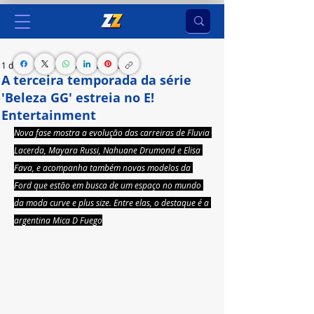
1 de nov. de 2023
8 min de leitura
A terceira temporada da série
'Beleza GG' estreia no E!
Entertainment
Nova fase mostra a evolução das carreiras de Fluvia 
Lacerda, Mayara Russi, Nahuane Drumond e Elisa 
Fava, e acompanha também novas modelos da 
Ford que estão em busca de um espaço no mundo 
da moda curve e plus size. Entre elas, o destaque é a 
argentina Mica D Fuego