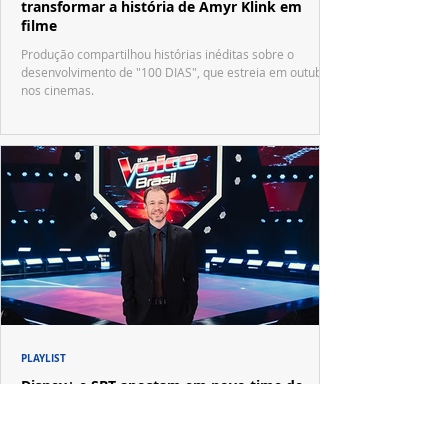
transformar a história de Amyr Klink em
filme
Produção compartilhou histórias inéditas sobre o
desenvolvimento de "100 DIAS", que estreia em outubro
nos cinemas.
PLAYLIST
Disney+ e SBT apostam em novo time de
técnicos para renovar o "The Voice Brasil"
Reality reúne Matheus & Kauan, Lauana Prado, Paulo