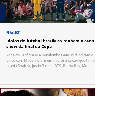
PLAYLIST
Ídolos do futebol brasileiro roubam a cena no
show da final da Copa
Ronaldo Fenômeno e Ronaldinho Gaúcho dividiram o
palco com Madonna em uma apresentação que também
reuniu Shakira, Justin Bieber, BTS, Burna Boy, Muppets,
Vila Sésamo e uma emocionante homenagem a Pelé.