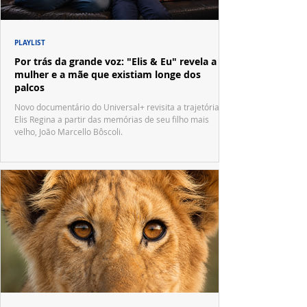
PLAYLIST
Por trás da grande voz: "Elis & Eu" revela a
mulher e a mãe que existiam longe dos
palcos
Novo documentário do Universal+ revisita a trajetória de
Elis Regina a partir das memórias de seu filho mais
velho, João Marcello Bôscoli.