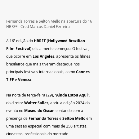
Fernanda Torres e Selton Mello na abertura do 16 
HBRFF - Cred Marcos Daniel Ferreira
A 16ª edição do 
HBRFF
 (
Hollywood Brazilian 
Film Festival
) oficialmente começou. O festival, 
que ocorre em 
Los Angeles
, apresenta os filmes 
brasileiros que mais tiveram destaque nos 
principais festivais internacionais, como 
Cannes
, 
TIFF
 e 
Veneza
.
Na noite de terça-feira (29), 
“Ainda Estou Aqui”
, 
do diretor 
Walter Salles
, abriu a edição 2024 do 
evento no 
Museu do Oscar
, contando com a 
presença de 
Fernanda Torres
 e 
Selton Mello
 em 
uma sessão especial com mais de 250 artistas, 
cineastas, profissionais do mercado 