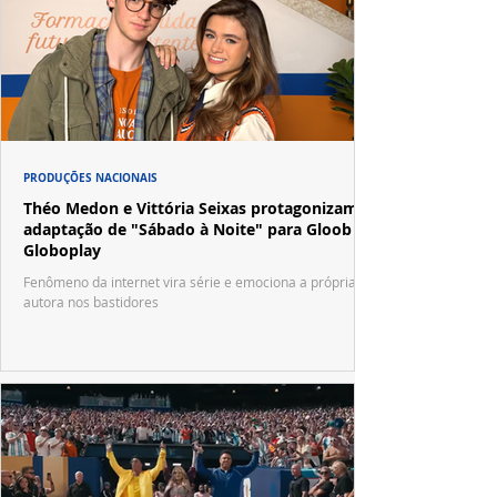
PRODUÇÕES NACIONAIS
Théo Medon e Vittória Seixas protagonizam
adaptação de "Sábado à Noite" para Gloob e
Globoplay
Fenômeno da internet vira série e emociona a própria
autora nos bastidores