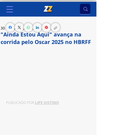
30 de out. de 2024
2 min de leitura
"Ainda Estou Aqui" avança na
corrida pelo Oscar 2025 no HBRFF
Abertura da 16ª edição do festival contou com a 
presença dos atores Fernanda Torres e Selton 
Mello, que participaram de um painel especial 
sobre a produção e apresentaram o longa ao 
público votante da Academia do Oscar
PUBLICADO POR 
LIPE JUSTINO