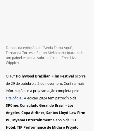
Depois da exibição de "Ainda Estou Aqui", 
Fernanda Torres e Selton Mello participaram de 
um painel especial sobre o filme - Cred Livia 
Wippich
O 16º 
Hollywood Brazilian Film Festival
 ocorre 
de 29 de outubro a 2 de novembro. Confira mais 
informações e a programação completa pelo 
site oficial
. A edição 2024 tem patrocínio da 
SPCine
, 
Consulado Geral do Brasil - Los 
Angeles
, 
Copa Airlines
, 
Santos Lloyd Law Firm 
PC
, 
Myama Entertainment
 e apoio de 
EST 
Hotel
, 
TIP Performance de Mídia
 e 
Projeto 