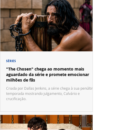
SÉRIES
"The Chosen" chega ao momento mais
aguardado da série e promete emocionar
milhões de fãs
Criada por Dallas Jenkins, a série chega à sua penúltima
temporada mostrando julgamento, Calvário e
crucificação.