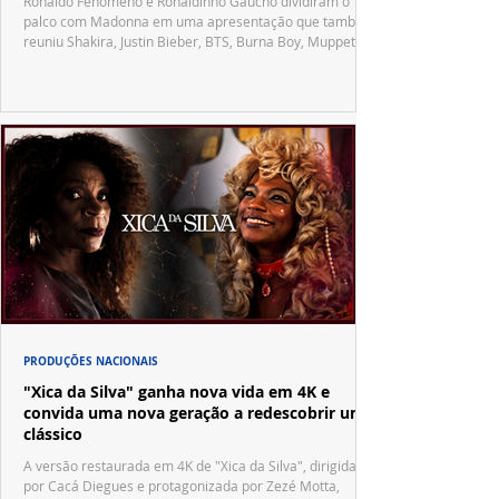
Ronaldo Fenômeno e Ronaldinho Gaúcho dividiram o
palco com Madonna em uma apresentação que também
reuniu Shakira, Justin Bieber, BTS, Burna Boy, Muppets,
Vila Sésamo e uma emocionante homenagem a Pelé.
PRODUÇÕES NACIONAIS
"Xica da Silva" ganha nova vida em 4K e
convida uma nova geração a redescobrir um
clássico
A versão restaurada em 4K de "Xica da Silva", dirigida
por Cacá Diegues e protagonizada por Zezé Motta,