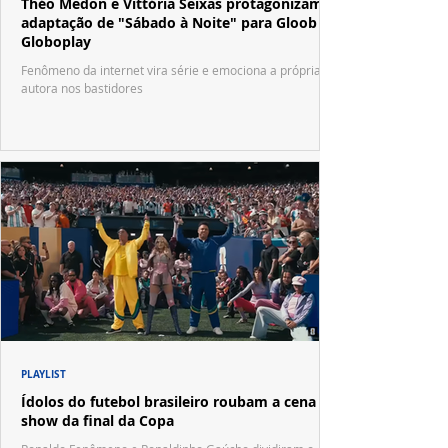
Théo Medon e Vittória Seixas protagonizam
adaptação de "Sábado à Noite" para Gloob e
Globoplay
Fenômeno da internet vira série e emociona a própria
autora nos bastidores
PLAYLIST
Ídolos do futebol brasileiro roubam a cena no
show da final da Copa