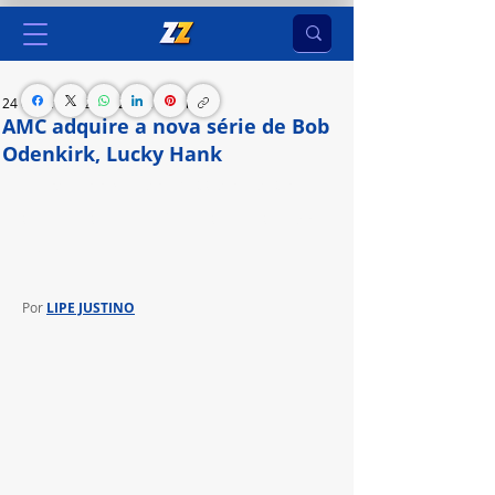
24 de jan. de 2024
2 min de leitura
AMC adquire a nova série de Bob
Odenkirk, Lucky Hank
A produção original do AMC Studios e da Sony 
terá sua estreia na América Latina nas telas do 
AMC
Por 
LIPE JUSTINO