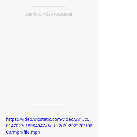
CONTINUE APÓS A PUBLICIDADE
https://video.wixstatic.com/video/2813c0_
0147027c18034947a3efbc2d5e292570/108
0p/mp4/file.mp4