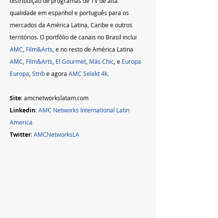
distribuição de programas de TV de alta 
qualidade em espanhol e português para os 
mercados da América Latina, Caribe e outros 
territórios. O portfólio de canais no Brasil inclui 
AMC
, 
Film&Arts
, e no resto de América Latina 
AMC
, 
Film&Arts
, 
El Gourmet
, 
Más Chic
, e 
Europa 
Europa
, 
Strib
 e agora 
AMC Selekt 4k.
Site:
amcnetworkslatam܂com
Linkedin
: 
AMC Networks International Latin 
America
Twitter
: 
AMCNetworksLA