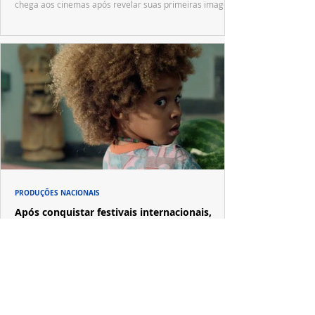
chega aos cinemas após revelar suas primeiras imagens
no trailer oficial.
PRODUÇÕES NACIONAIS
Após conquistar festivais internacionais,
"Nosso Segredo" desembarca em Gramado
"Nosso Segredo", primeiro longa dirigido por Grace
Passô, faz sua estreia brasileira no Festival de Cinema
de Gramado após uma trajetória por importantes
festivais internacionais.