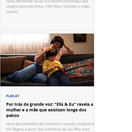
Nova identidade visual acompanha estratégia que
integra televisão linear, HBO Max, YouTube e redes
sociais.
PLAYLIST
Por trás da grande voz: "Elis & Eu" revela a
mulher e a mãe que existiam longe dos
palcos
Novo documentário do Universal+ revisita a trajetória de
Elis Regina a partir das memórias de seu filho mais