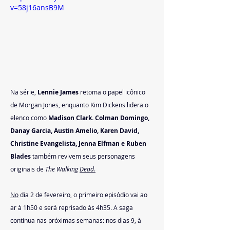
v=58j16ansB9M
Na série, 
Lennie James 
retoma o papel icônico 
de Morgan Jones, enquanto Kim Dickens lidera o 
elenco como 
Madison Clark. Colman Domingo, 
Danay Garcia, Austin Amelio, Karen David, 
Christine Evangelista, Jenna Elfman e Ruben 
Blades
 também revivem seus personagens 
originais de
 The Walking 
Dead
.
No
 dia 2 de fevereiro, o primeiro episódio vai ao 
ar à 1h50 e será reprisado às 4h35. A saga 
continua nas próximas semanas: nos dias 9, à 