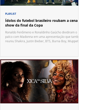
PLAYLIST
Ídolos do futebol brasileiro roubam a cena no
show da final da Copa
Ronaldo Fenômeno e Ronaldinho Gaúcho dividiram o
palco com Madonna em uma apresentação que também
reuniu Shakira, Justin Bieber, BTS, Burna Boy, Muppets,
Vila Sésamo e uma emocionante homenagem a Pelé.