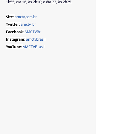
1h55; dia 16, às 2h10; e dia 23, às 2h25.
Site:
amctv܂com܂br
Twitter: 
amctv_br  
Facebook:
AMCTVBr
Instagram:
amctvbrasil
YouTube:
AMCTVBrasil