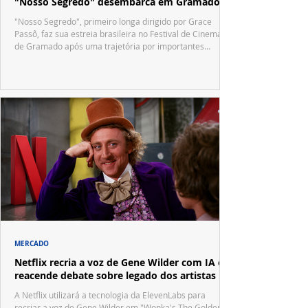
"Nosso Segredo" desembarca em Gramado
"Nosso Segredo", primeiro longa dirigido por Grace
Passô, faz sua estreia brasileira no Festival de Cinema
de Gramado após uma trajetória por importantes
festivais internacionais.
MERCADO
Netflix recria a voz de Gene Wilder com IA e
reacende debate sobre legado dos artistas
A Netflix utilizará a tecnologia da ElevenLabs para
recriar a voz de Gene Wilder em "Wonka's The Golden