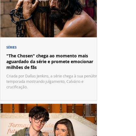
SÉRIES
"The Chosen" chega ao momento mais
aguardado da série e promete emocionar
milhões de fãs
Criada por Dallas Jenkins, a série chega à sua penúltima
temporada mostrando julgamento, Calvário e
crucificação.