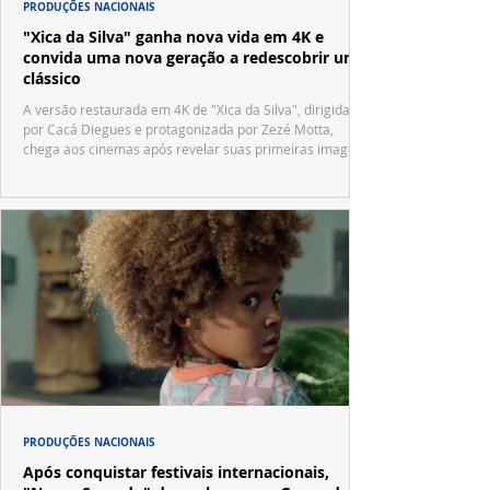
PRODUÇÕES NACIONAIS
"Xica da Silva" ganha nova vida em 4K e
convida uma nova geração a redescobrir um
clássico
A versão restaurada em 4K de "Xica da Silva", dirigida
por Cacá Diegues e protagonizada por Zezé Motta,
chega aos cinemas após revelar suas primeiras imagens
no trailer oficial.
PRODUÇÕES NACIONAIS
Após conquistar festivais internacionais,