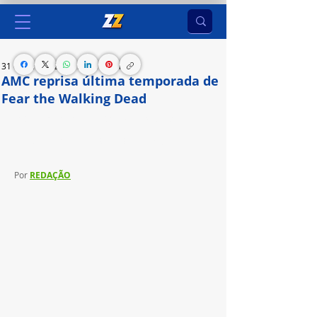
31 de jan. de 2024
1 min de leitura
AMC reprisa última temporada de
Fear the Walking Dead
8ª temporada de “Fear the Walking Dead” 
reestreia no AMC nesta sexta-feira (2)
Por 
REDAÇÃO