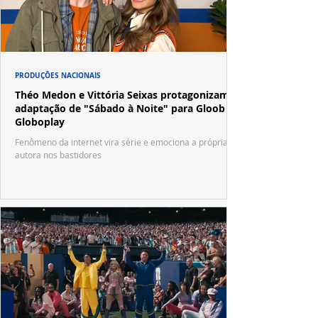
PRODUÇÕES NACIONAIS
Théo Medon e Vittória Seixas protagonizam
adaptação de "Sábado à Noite" para Gloob e
Globoplay
Fenômeno da internet vira série e emociona a própria
autora nos bastidores