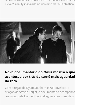
Ticket", reality inspirado no universo de "A Fantástica
Fábrica de Chocolate".
Novo documentário do Oasis mostra o que
aconteceu por trás da turnê mais aguardada
do rock
Com direção de Dylan Southern e Will Lovelace, e
criação de Steven Knight, o documentário acompanha o
reencontro de Liam e Noel Gallagher após mais de uma
década.