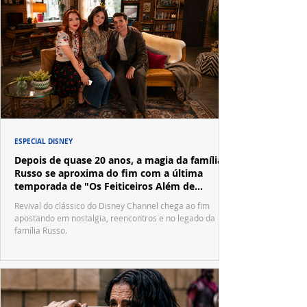
ESPECIAL DISNEY
Depois de quase 20 anos, a magia da família
Russo se aproxima do fim com a última
temporada de "Os Feiticeiros Além de
Waverly Place"
Revival do clássico do Disney Channel chega ao fim
apostando em nostalgia, reencontros e no legado da
família Russo.