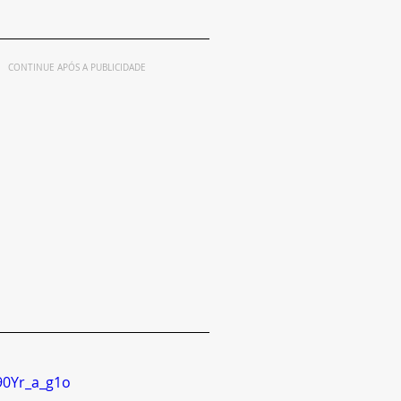
CONTINUE APÓS A PUBLICIDADE
90Yr_a_g1o