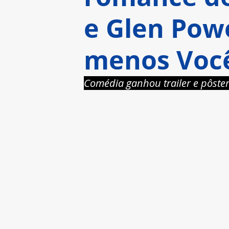
e Glen Pow
menos Voc
Comédia ganhou trailer e pôster