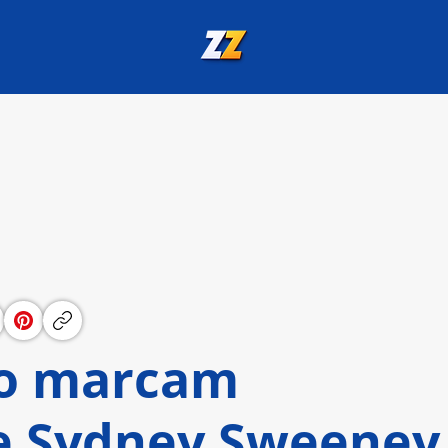
io marcam
e Sydney Sweeney