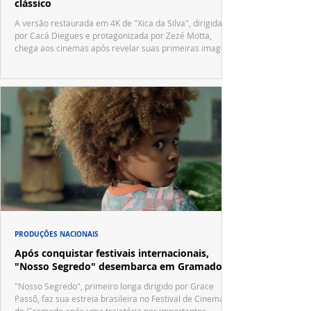
clássico
A versão restaurada em 4K de "Xica da Silva", dirigida
por Cacá Diegues e protagonizada por Zezé Motta,
chega aos cinemas após revelar suas primeiras imagens
no trailer oficial.
PRODUÇÕES NACIONAIS
Após conquistar festivais internacionais,
"Nosso Segredo" desembarca em Gramado
"Nosso Segredo", primeiro longa dirigido por Grace
Passô, faz sua estreia brasileira no Festival de Cinema
de Gramado após uma trajetória por importantes