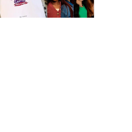
ESPECIAL DISNEY
Depois de mais de 15 anos, "The Cheetah
Girls" ganha uma nova geração no Disney+
Raven-Symoné e Adrienne Bailon retornam aos seus
papéis em "The Cheetah Girls: Next Gen", que terá
filmagens realizadas na África do Sul.