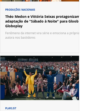
PRODUÇÕES NACIONAIS
Théo Medon e Vittória Seixas protagonizam
adaptação de "Sábado à Noite" para Gloob e
Globoplay
Fenômeno da internet vira série e emociona a própria
autora nos bastidores
PLAYLIST