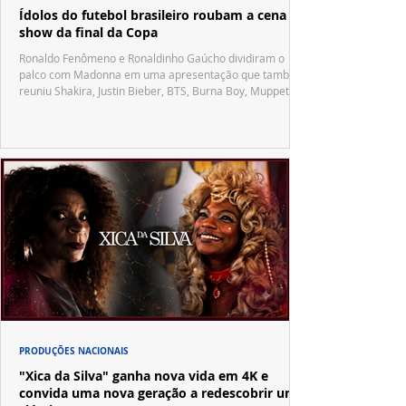
Ídolos do futebol brasileiro roubam a cena no
show da final da Copa
Ronaldo Fenômeno e Ronaldinho Gaúcho dividiram o
palco com Madonna em uma apresentação que também
reuniu Shakira, Justin Bieber, BTS, Burna Boy, Muppets,
Vila Sésamo e uma emocionante homenagem a Pelé.
PRODUÇÕES NACIONAIS
"Xica da Silva" ganha nova vida em 4K e
convida uma nova geração a redescobrir um