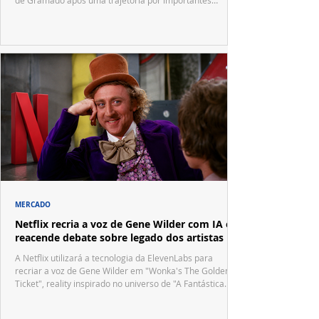
festivais internacionais.
MERCADO
Netflix recria a voz de Gene Wilder com IA e
reacende debate sobre legado dos artistas
A Netflix utilizará a tecnologia da ElevenLabs para
recriar a voz de Gene Wilder em "Wonka's The Golden
Ticket", reality inspirado no universo de "A Fantástica
Fábrica de Chocolate".