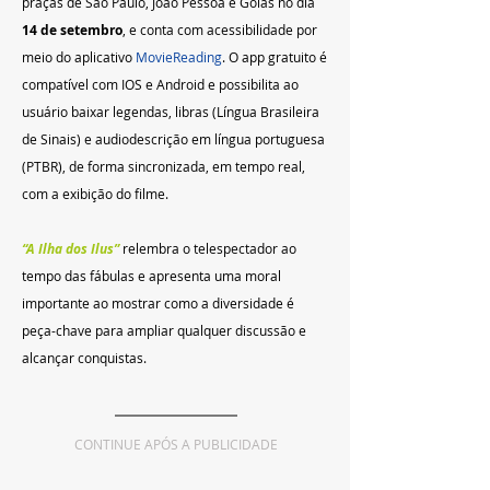
praças de São Paulo, João Pessoa e Goiás no dia 
14 de setembro
, e conta com acessibilidade por 
meio do aplicativo 
MovieReading
. O app gratuito é 
compatível com IOS e Android e possibilita ao 
usuário baixar legendas, libras (Língua Brasileira 
de Sinais) e audiodescrição em língua portuguesa 
(PTBR), de forma sincronizada, em tempo real, 
com a exibição do filme.
“A Ilha dos Ilus”
 relembra o telespectador ao 
tempo das fábulas e apresenta uma moral 
importante ao mostrar como a diversidade é 
peça-chave para ampliar qualquer discussão e 
alcançar conquistas.
CONTINUE APÓS A PUBLICIDADE