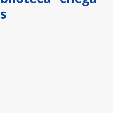
s
robras, o filme infantil entra em cartaz nesta 
veis