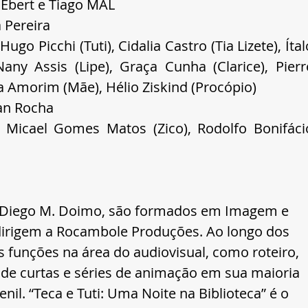
 Ebert e Tiago MAL
 Pereira
go Picchi (Tuti), Cidalia Castro (Tia Lizete), Ítalo
Nany Assis (Lipe), Graça Cunha (Clarice), Pierre
la Amorim (Mãe), Hélio Ziskind (Procópio)
van Rocha
Micael Gomes Matos (Zico), Rodolfo Bonifácio
 Diego M. Doimo, são formados em Imagem e 
irigem a Rocambole Produções. Ao longo dos 
 funções na área do audiovisual, como roteiro, 
de curtas e séries de animação em sua maioria 
nil. “Teca e Tuti: Uma Noite na Biblioteca” é o 