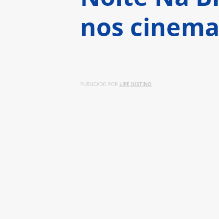
nos cinema
Lançado pela Sessão Vitrine Pet
quinta-feira com preços acessí
LIPE JUSTINO
PUBLICADO POR 