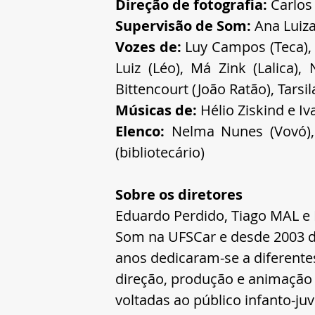
Direção de fotografia: 
Carlos
Supervisão de Som: 
Ana Luiza
Vozes de: 
Luy Campos (Teca), Hu
Luiz (Léo), Má Zink (Lalica), 
Bittencourt (João Ratão), Tarsi
Músicas de:
 Hélio Ziskind e I
Elenco: 
Nelma Nunes (Vovó), 
(bibliotecário)
Sobre os diretores
Eduardo Perdido, Tiago MAL e
Som na UFSCar e desde 2003 d
anos dedicaram-se a diferentes
direção, produção e animação 
voltadas ao público infanto-juve