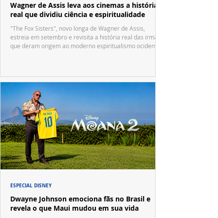
Wagner de Assis leva aos cinemas a história
real que dividiu ciência e espiritualidade
"The Fox Sisters", novo longa de Wagner de Assis,
estreia em setembro e revisita a história real das irmãs
que deram origem ao moderno espiritualismo ocidental.
ESPECIAL DISNEY
Dwayne Johnson emociona fãs no Brasil e
revela o que Maui mudou em sua vida