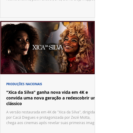
Vila Sésamo e uma emocionante homenagem a Pelé.
PRODUÇÕES NACIONAIS
"Xica da Silva" ganha nova vida em 4K e
convida uma nova geração a redescobrir um
clássico
A versão restaurada em 4K de "Xica da Silva", dirigida
por Cacá Diegues e protagonizada por Zezé Motta,
chega aos cinemas após revelar suas primeiras imagens
no trailer oficial.