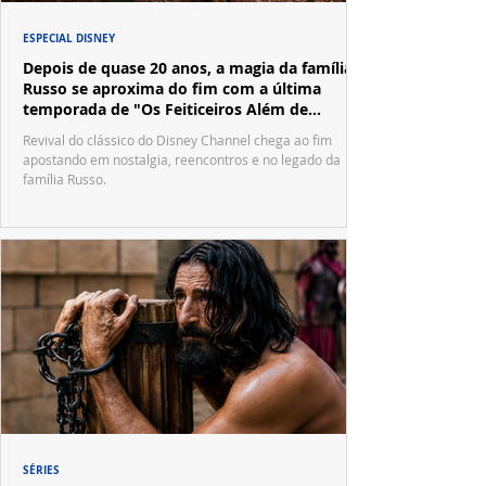
ESPECIAL DISNEY
Depois de quase 20 anos, a magia da família
Russo se aproxima do fim com a última
temporada de "Os Feiticeiros Além de
Waverly Place"
Revival do clássico do Disney Channel chega ao fim
apostando em nostalgia, reencontros e no legado da
família Russo.
SÉRIES