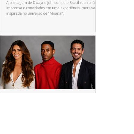
A passagem de Dwayne Johnson pelo Brasil reuniu fãs,
imprensa e convidados em uma experiência imersiva
inspirada no universo de "Moana".
PRODUÇÕES NACIONAIS
Giovanna Antonelli, Ícaro Silva e João Vicente
chegam para reforçar "Tremembé"
Prime Video conclui as gravações da segunda
temporada de "Tremembé", que amplia o elenco e
apresenta novos casos inspirados em crimes de grande