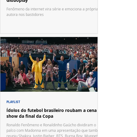
Globoplay
Fenômeno da internet vira série e emociona a própria
autora nos bastidores
PLAYLIST
Ídolos do futebol brasileiro roubam a cena no
show da final da Copa
Ronaldo Fenômeno e Ronaldinho Gaúcho dividiram o
palco com Madonna em uma apresentação que também
reuniu Shakira, Justin Bieber, BTS, Burna Boy, Muppets,