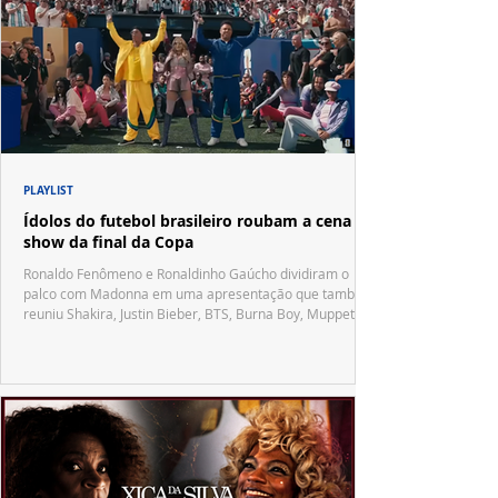
PLAYLIST
Ídolos do futebol brasileiro roubam a cena no
show da final da Copa
Ronaldo Fenômeno e Ronaldinho Gaúcho dividiram o
palco com Madonna em uma apresentação que também
reuniu Shakira, Justin Bieber, BTS, Burna Boy, Muppets,
Vila Sésamo e uma emocionante homenagem a Pelé.