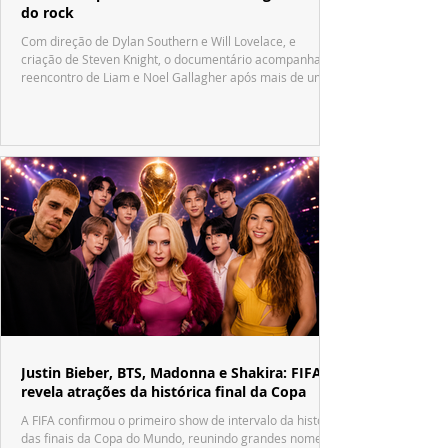
do rock
Com direção de Dylan Southern e Will Lovelace, e
criação de Steven Knight, o documentário acompanha o
reencontro de Liam e Noel Gallagher após mais de uma
década.
Justin Bieber, BTS, Madonna e Shakira: FIFA
revela atrações da histórica final da Copa
A FIFA confirmou o primeiro show de intervalo da história
das finais da Copa do Mundo, reunindo grandes nomes