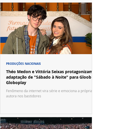
PRODUÇÕES NACIONAIS
Théo Medon e Vittória Seixas protagonizam
adaptação de "Sábado à Noite" para Gloob e
Globoplay
Fenômeno da internet vira série e emociona a própria
autora nos bastidores