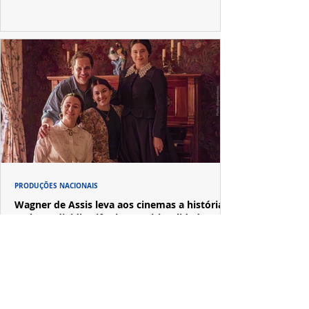
PRODUÇÕES NACIONAIS
Wagner de Assis leva aos cinemas a história
real que dividiu ciência e espiritualidade
"The Fox Sisters", novo longa de Wagner de Assis,
estreia em setembro e revisita a história real das irmãs
que deram origem ao moderno espiritualismo ocidental.