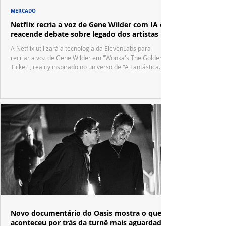
MERCADO
Netflix recria a voz de Gene Wilder com IA e
reacende debate sobre legado dos artistas
A Netflix utilizará a tecnologia da ElevenLabs para
recriar a voz de Gene Wilder em "Wonka's The Golden
Ticket", reality inspirado no universo de "A Fantástica
Fábrica de Chocolate".
Novo documentário do Oasis mostra o que
aconteceu por trás da turnê mais aguardada