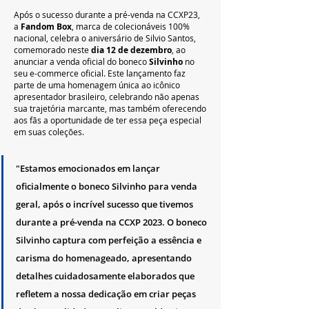
Após o sucesso durante a pré-venda na CCXP23, 
a 
Fandom Box
, marca de colecionáveis 100% 
nacional, celebra o aniversário de Silvio Santos, 
comemorado neste 
dia 12 de dezembro
, ao 
anunciar a venda oficial do boneco 
Silvinho
 no 
seu e-commerce oficial. Este lançamento faz 
parte de uma homenagem única ao icônico 
apresentador brasileiro, celebrando não apenas 
sua trajetória marcante, mas também oferecendo 
aos fãs a oportunidade de ter essa peça especial 
em suas coleções.
"Estamos emocionados em lançar 
oficialmente o boneco Silvinho para venda 
geral, após o incrível sucesso que tivemos 
durante a pré-venda na CCXP 2023. O boneco 
Silvinho captura com perfeição a essência e 
carisma do homenageado, apresentando 
detalhes cuidadosamente elaborados que 
refletem a nossa dedicação em criar peças 