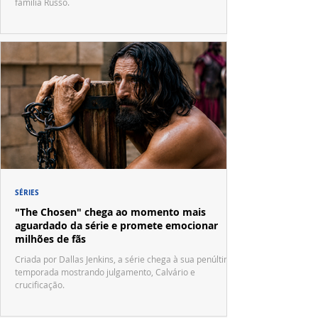
família Russo.
SÉRIES
"The Chosen" chega ao momento mais
aguardado da série e promete emocionar
milhões de fãs
Criada por Dallas Jenkins, a série chega à sua penúltima
temporada mostrando julgamento, Calvário e
crucificação.