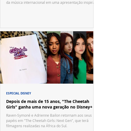
da música internacional em uma apresentação inspirada
no tradicional Halftime Show do Super Bowl.
ESPECIAL DISNEY
Depois de mais de 15 anos, "The Cheetah
Girls" ganha uma nova geração no Disney+
Raven-Symoné e Adrienne Bailon retornam aos seus
papéis em "The Cheetah Girls: Next Gen", que terá
filmagens realizadas na África do Sul.