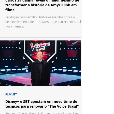
Carlos Saldanha revela o maior desafio de
transformar a história de Amyr Klink em
filme
Produção compartilhou histórias inéditas sobre o
desenvolvimento de "100 DIAS", que estreia em outubro
nos cinemas.
PLAYLIST
Disney+ e SBT apostam em novo time de
técnicos para renovar o "The Voice Brasil"
Reality reúne Matheus & Kauan, Lauana Prado, Paulo