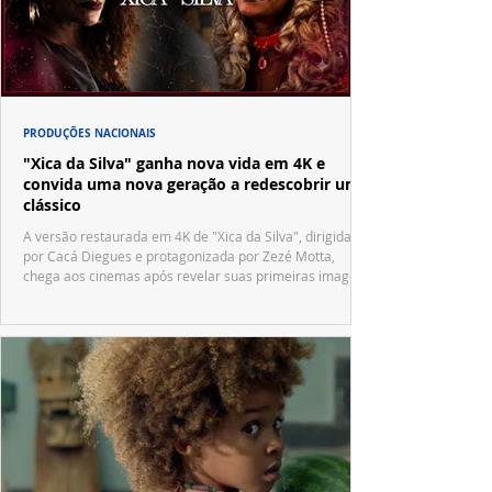
PRODUÇÕES NACIONAIS
"Xica da Silva" ganha nova vida em 4K e
convida uma nova geração a redescobrir um
clássico
A versão restaurada em 4K de "Xica da Silva", dirigida
por Cacá Diegues e protagonizada por Zezé Motta,
chega aos cinemas após revelar suas primeiras imagens
no trailer oficial.