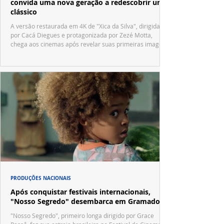
convida uma nova geração a redescobrir um
clássico
A versão restaurada em 4K de "Xica da Silva", dirigida
por Cacá Diegues e protagonizada por Zezé Motta,
chega aos cinemas após revelar suas primeiras imagens
no trailer oficial.
PRODUÇÕES NACIONAIS
Após conquistar festivais internacionais,
"Nosso Segredo" desembarca em Gramado
"Nosso Segredo", primeiro longa dirigido por Grace