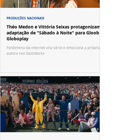
PRODUÇÕES NACIONAIS
Théo Medon e Vittória Seixas protagonizam
adaptação de "Sábado à Noite" para Gloob e
Globoplay
Fenômeno da internet vira série e emociona a própria
autora nos bastidores