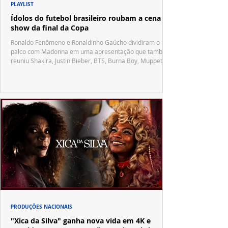
PLAYLIST
Ídolos do futebol brasileiro roubam a cena no
show da final da Copa
Ronaldo Fenômeno e Ronaldinho Gaúcho dividiram o
palco com Madonna em uma apresentação que também
reuniu Shakira, Justin Bieber, BTS, Burna Boy, Muppets,
Vila Sésamo e uma emocionante homenagem a Pelé.
PRODUÇÕES NACIONAIS
"Xica da Silva" ganha nova vida em 4K e