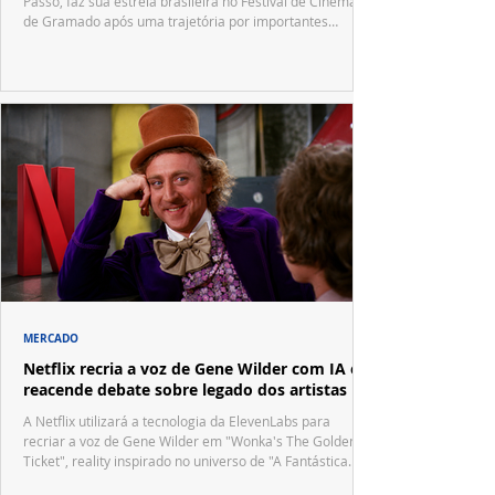
Passô, faz sua estreia brasileira no Festival de Cinema
de Gramado após uma trajetória por importantes
festivais internacionais.
MERCADO
Netflix recria a voz de Gene Wilder com IA e
reacende debate sobre legado dos artistas
A Netflix utilizará a tecnologia da ElevenLabs para
recriar a voz de Gene Wilder em "Wonka's The Golden
Ticket", reality inspirado no universo de "A Fantástica
Fábrica de Chocolate".