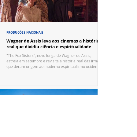
PRODUÇÕES NACIONAIS
Wagner de Assis leva aos cinemas a história
real que dividiu ciência e espiritualidade
"The Fox Sisters", novo longa de Wagner de Assis,
estreia em setembro e revisita a história real das irmãs
que deram origem ao moderno espiritualismo ocidental.