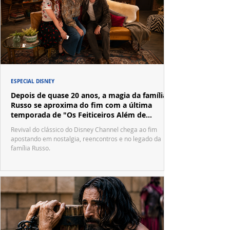
ESPECIAL DISNEY
Depois de quase 20 anos, a magia da família
Russo se aproxima do fim com a última
temporada de "Os Feiticeiros Além de
Waverly Place"
Revival do clássico do Disney Channel chega ao fim
apostando em nostalgia, reencontros e no legado da
família Russo.