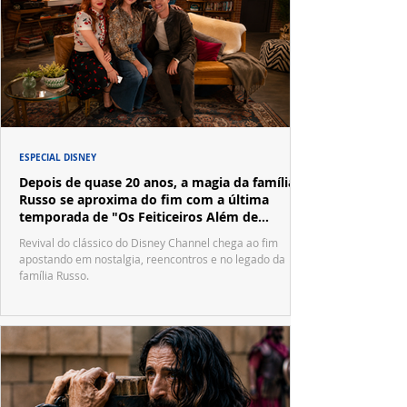
ESPECIAL DISNEY
Depois de quase 20 anos, a magia da família
Russo se aproxima do fim com a última
temporada de "Os Feiticeiros Além de
Waverly Place"
Revival do clássico do Disney Channel chega ao fim
apostando em nostalgia, reencontros e no legado da
família Russo.