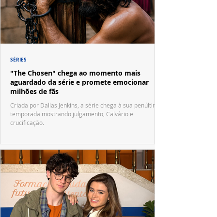
SÉRIES
"The Chosen" chega ao momento mais
aguardado da série e promete emocionar
milhões de fãs
Criada por Dallas Jenkins, a série chega à sua penúltima
temporada mostrando julgamento, Calvário e
crucificação.