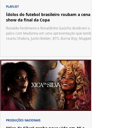
PLAYLIST
Ídolos do futebol brasileiro roubam a cena no
show da final da Copa
Ronaldo Fenômeno e Ronaldinho Gaúcho dividiram o
palco com Madonna em uma apresentação que também
reuniu Shakira, Justin Bieber, BTS, Burna Boy, Muppets,
Vila Sésamo e uma emocionante homenagem a Pelé.
PRODUÇÕES NACIONAIS