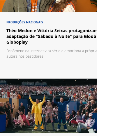
PRODUÇÕES NACIONAIS
Théo Medon e Vittória Seixas protagonizam
adaptação de "Sábado à Noite" para Gloob e
Globoplay
Fenômeno da internet vira série e emociona a própria
autora nos bastidores