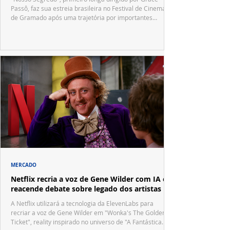
Passô, faz sua estreia brasileira no Festival de Cinema
de Gramado após uma trajetória por importantes
festivais internacionais.
MERCADO
Netflix recria a voz de Gene Wilder com IA e
reacende debate sobre legado dos artistas
A Netflix utilizará a tecnologia da ElevenLabs para
recriar a voz de Gene Wilder em "Wonka's The Golden
Ticket", reality inspirado no universo de "A Fantástica