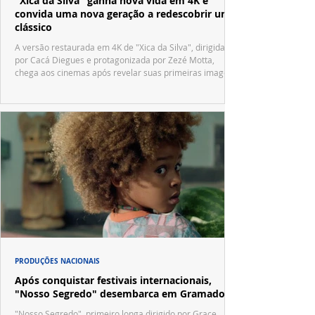
"Xica da Silva" ganha nova vida em 4K e
convida uma nova geração a redescobrir um
clássico
A versão restaurada em 4K de "Xica da Silva", dirigida
por Cacá Diegues e protagonizada por Zezé Motta,
chega aos cinemas após revelar suas primeiras imagens
no trailer oficial.
PRODUÇÕES NACIONAIS
Após conquistar festivais internacionais,
"Nosso Segredo" desembarca em Gramado
"Nosso Segredo", primeiro longa dirigido por Grace