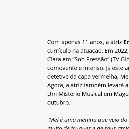
Com apenas 11 anos, a atriz 
E
currículo na atuação. Em 2022,
Clara em “Sob Pressão” (TV Gl
comovente e intenso. Já este a
detetive da capa vermelha, Mel
Agora, a atriz também levará a
Um Mistério Musical em Magowo
outubro.
“Mel é uma menina que veio do c
muito de truques e de seus ami