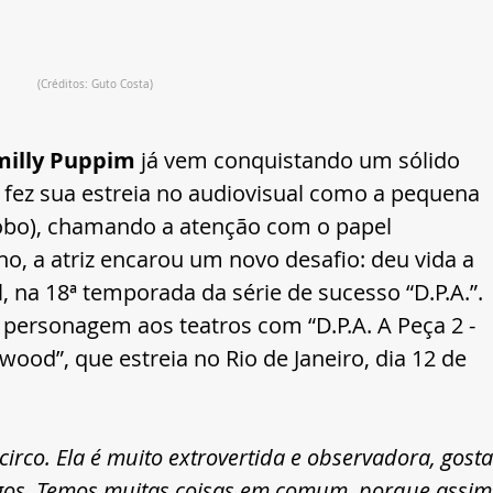
(Créditos: Guto Costa)
milly Puppim
 já vem conquistando um sólido 
 fez sua estreia no audiovisual como a pequena 
obo), chamando a atenção com o papel 
no, a atriz encarou um novo desafio: deu vida a 
, na 18ª temporada da série de sucesso “D.P.A.”. 
 personagem aos teatros com “D.P.A. A Peça 2 - 
od”, que estreia no Rio de Janeiro, dia 12 de 
irco. Ela é muito extrovertida e observadora, gosta
gos. Temos muitas coisas em comum, porque assim