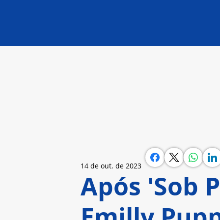
14 de out. de 2023
Após 'Sob P
Emilly Pup