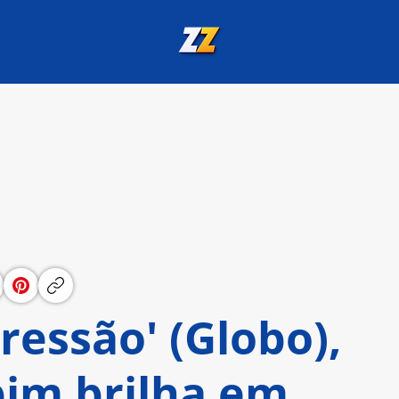
ressão' (Globo),
pim brilha em