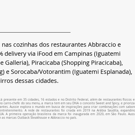
a nas cozinhas dos restaurantes Abbraccio e 
 delivery via iFood em Campinas (Iguatemi 
alleria), Piracicaba (Shopping Piracicaba), 
g) e Sorocaba/Votorantim (Iguatemi Esplanada), 
irros dessas cidades.
tá presente em 35 cidades, 16 estados e no Distrito Federal, além de restaurantes físicos e
mo carro-chefe do seu menu, a marca tem em seu DNA o conceito Sweet and Spicy, e prioriza 
cantes. Aussie explora o mundo em busca de inspirações para criar combinações com sabore
ntretenimento. A rede de restaurantes foi criada em 2019 na Arábia Saudita, expandind
A. A primeira operação brasileira da marca foi inaugurada em 2020, em São Paulo. Aussi
 as marcas Outback Steakhouse e Abbraccio no país.