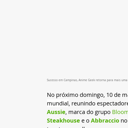
Sucesso em Campinas, Anime Geek retorna para mais uma e
No próximo domingo, 10 de ma
mundial
, reunindo espectadore
Aussie
, marca do grupo 
Bloom
Steakhouse
 e o 
Abbraccio 
no