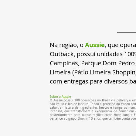
Na região, o 
Aussie
, que oper
Outback, possui unidades 100%
Campinas, Parque Dom Pedro e G
Limeira (Pátio Limeira Shoppin
com entregas para diversos ba
Sobre o Aussie
O Aussie possui 100 operações no Brasil via delivery e es
São Paulo e Rio de Janeiro. Tendo a proteína do frango co
sabor, a mistura de ingredientes frescos e temperos mar
intensos, que transformam a experiência de comer em e
posteriormente para outras regiões como Hong Kong e EU
pertence ao grupo Bloomin' Brands, que também conta com