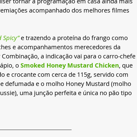
iser tornar a programação em casa ainda mais 
premiações acompanhado dos melhores filmes 
 Spicy” 
e trazendo a proteína do frango como 
ches e acompanhamentos merecedores da 
 Combinação, a indicação vai para o carro-chefe 
ápio, o 
Smoked Honey Mustard Chicken
, que 
do e crocante com cerca de 115g, servido com 
nese defumada e o molho Honey Mustard (molho 
ssie), uma junção perfeita e única no pão tipo 