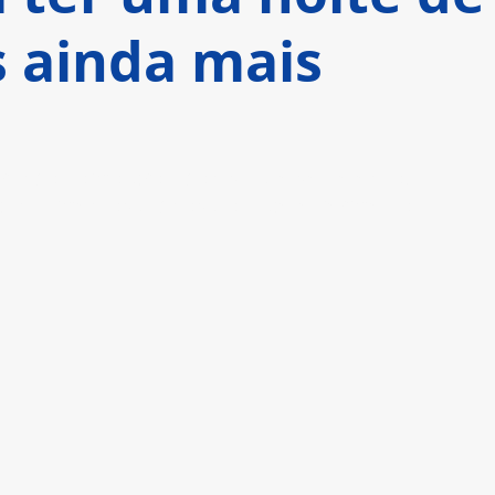
 ainda mais
frango como protagonista de seu elenco, 
anhamentos dignos do tapete vermelho    