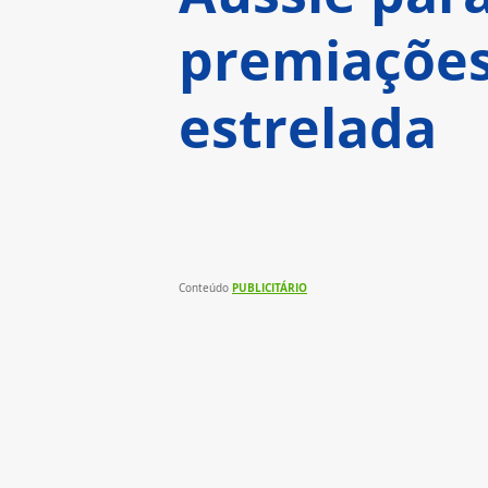
premiações
estrelada
Marca, que tem a proteína de 
apresenta sanduíches e acomp
PUBLICITÁRIO
Conteúdo 