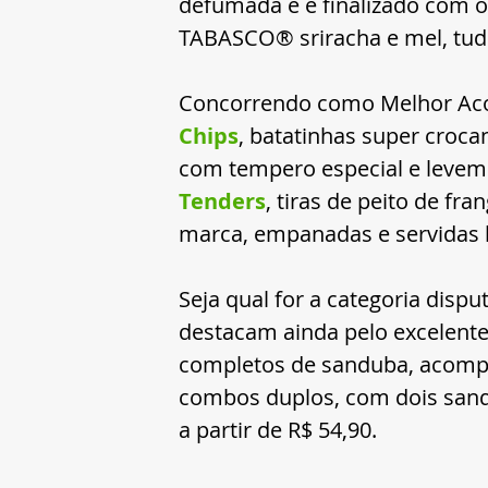
defumada e é finalizado com o
TABASCO® sriracha e mel, tud
Concorrendo como Melhor Acom
Chips
, batatinhas super croc
com tempero especial e levem
Tenders
, tiras de peito de f
marca, empanadas e servidas 
Seja qual for a categoria disp
destacam ainda pelo excelente
completos de sanduba, acompa
combos duplos, com dois san
a partir de R$ 54,90.