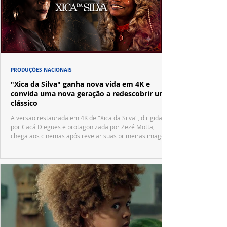
PRODUÇÕES NACIONAIS
"Xica da Silva" ganha nova vida em 4K e
convida uma nova geração a redescobrir um
clássico
A versão restaurada em 4K de "Xica da Silva", dirigida
por Cacá Diegues e protagonizada por Zezé Motta,
chega aos cinemas após revelar suas primeiras imagens
no trailer oficial.