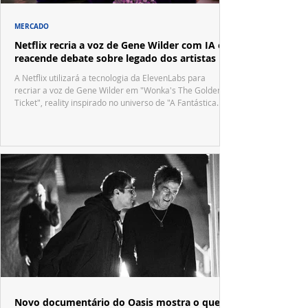
MERCADO
Netflix recria a voz de Gene Wilder com IA e
reacende debate sobre legado dos artistas
A Netflix utilizará a tecnologia da ElevenLabs para
recriar a voz de Gene Wilder em "Wonka's The Golden
Ticket", reality inspirado no universo de "A Fantástica
Fábrica de Chocolate".
Novo documentário do Oasis mostra o que