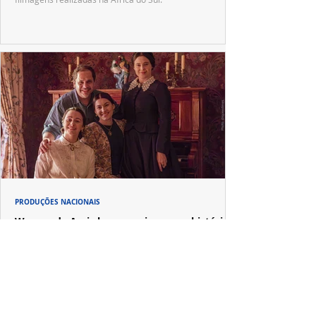
PRODUÇÕES NACIONAIS
Wagner de Assis leva aos cinemas a história
real que dividiu ciência e espiritualidade
"The Fox Sisters", novo longa de Wagner de Assis,
estreia em setembro e revisita a história real das irmãs
que deram origem ao moderno espiritualismo ocidental.