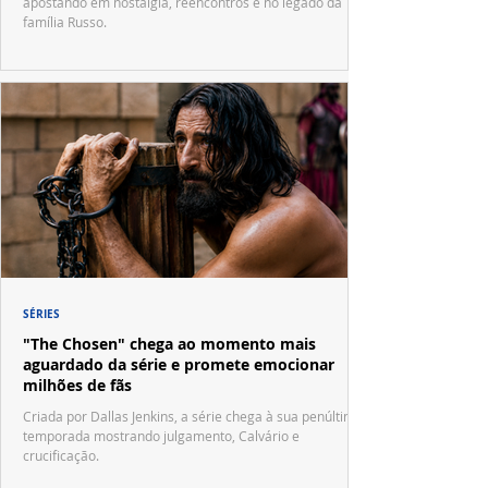
apostando em nostalgia, reencontros e no legado da
família Russo.
SÉRIES
"The Chosen" chega ao momento mais
aguardado da série e promete emocionar
milhões de fãs
Criada por Dallas Jenkins, a série chega à sua penúltima
temporada mostrando julgamento, Calvário e
crucificação.