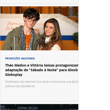
PRODUÇÕES NACIONAIS
Théo Medon e Vittória Seixas protagonizam
adaptação de "Sábado à Noite" para Gloob e
Globoplay
Fenômeno da internet vira série e emociona a própria
autora nos bastidores