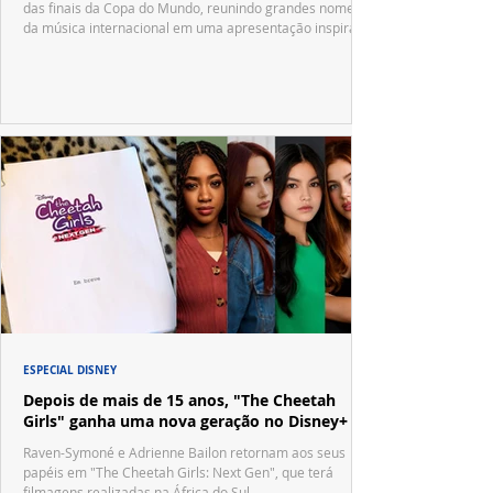
das finais da Copa do Mundo, reunindo grandes nomes
da música internacional em uma apresentação inspirada
no tradicional Halftime Show do Super Bowl.
ESPECIAL DISNEY
Depois de mais de 15 anos, "The Cheetah
Girls" ganha uma nova geração no Disney+
Raven-Symoné e Adrienne Bailon retornam aos seus
papéis em "The Cheetah Girls: Next Gen", que terá
filmagens realizadas na África do Sul.