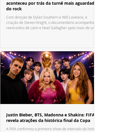
aconteceu por trás da turnê mais aguardada
do rock
Com direção de Dylan Southern e Will Lovelace, e
criação de Steven Knight, o documentário acompanha o
reencontro de Liam e Noel Gallagher após mais de uma
década.
Justin Bieber, BTS, Madonna e Shakira: FIFA
revela atrações da histórica final da Copa
A FIFA confirmou o primeiro show de intervalo da história