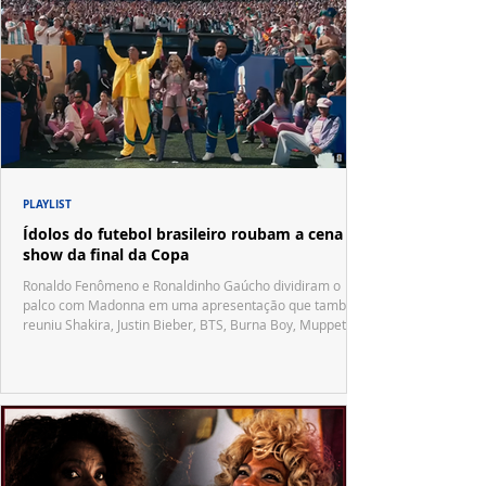
PLAYLIST
Ídolos do futebol brasileiro roubam a cena no
show da final da Copa
Ronaldo Fenômeno e Ronaldinho Gaúcho dividiram o
palco com Madonna em uma apresentação que também
reuniu Shakira, Justin Bieber, BTS, Burna Boy, Muppets,
Vila Sésamo e uma emocionante homenagem a Pelé.