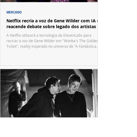
MERCADO
Netflix recria a voz de Gene Wilder com IA e
reacende debate sobre legado dos artistas
A Netflix utilizará a tecnologia da ElevenLabs para
recriar a voz de Gene Wilder em "Wonka's The Golden
Ticket", reality inspirado no universo de "A Fantástica
Fábrica de Chocolate".
Novo documentário do Oasis mostra o que