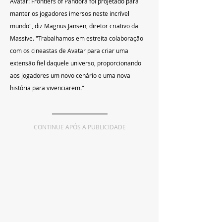
Avatar: Frontiers of Pandora foi projetado para 
manter os jogadores imersos neste incrível 
mundo", diz Magnus Jansen, diretor criativo da 
Massive. "Trabalhamos em estreita colaboração 
com os cineastas de Avatar para criar uma 
extensão fiel daquele universo, proporcionando 
aos jogadores um novo cenário e uma nova 
história para vivenciarem."
CONTINUE APÓS A PUBLICIDADE