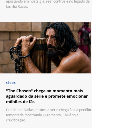
apostando em nostalgia, reencontros e no legado da
família Russo.
SÉRIES
"The Chosen" chega ao momento mais
aguardado da série e promete emocionar
milhões de fãs
Criada por Dallas Jenkins, a série chega à sua penúltima
temporada mostrando julgamento, Calvário e
crucificação.