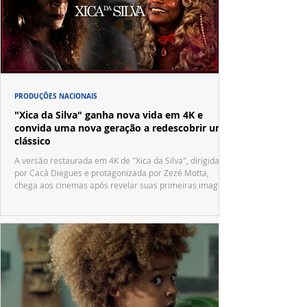
PRODUÇÕES NACIONAIS
"Xica da Silva" ganha nova vida em 4K e
convida uma nova geração a redescobrir um
clássico
A versão restaurada em 4K de "Xica da Silva", dirigida
por Cacá Diegues e protagonizada por Zezé Motta,
chega aos cinemas após revelar suas primeiras imagens
no trailer oficial.