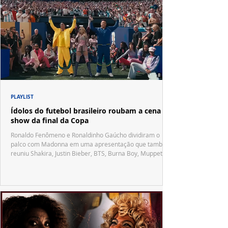
PLAYLIST
Ídolos do futebol brasileiro roubam a cena no
show da final da Copa
Ronaldo Fenômeno e Ronaldinho Gaúcho dividiram o
palco com Madonna em uma apresentação que também
reuniu Shakira, Justin Bieber, BTS, Burna Boy, Muppets,
Vila Sésamo e uma emocionante homenagem a Pelé.