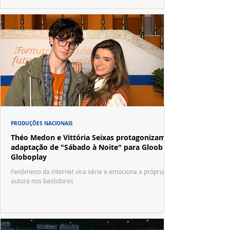
PRODUÇÕES NACIONAIS
Théo Medon e Vittória Seixas protagonizam
adaptação de "Sábado à Noite" para Gloob e
Globoplay
Fenômeno da internet vira série e emociona a própria
autora nos bastidores