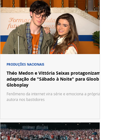
PRODUÇÕES NACIONAIS
Théo Medon e Vittória Seixas protagonizam
adaptação de "Sábado à Noite" para Gloob e
Globoplay
Fenômeno da internet vira série e emociona a própria
autora nos bastidores