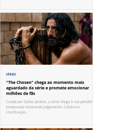
SÉRIES
"The Chosen" chega ao momento mais
aguardado da série e promete emocionar
milhões de fãs
Criada por Dallas Jenkins, a série chega à sua penúltima
temporada mostrando julgamento, Calvário e
crucificação.