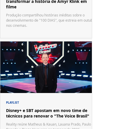
transformar a história de Amyr Klink em
filme
Produção compartilhou histórias inéditas sobre o
desenvolvimento de "100 DIAS", que estreia em outubro
nos cinemas.
PLAYLIST
Disney+ e SBT apostam em novo time de
técnicos para renovar o "The Voice Brasil"
Reality reúne Matheus & Kauan, Lauana Prado, Paulo