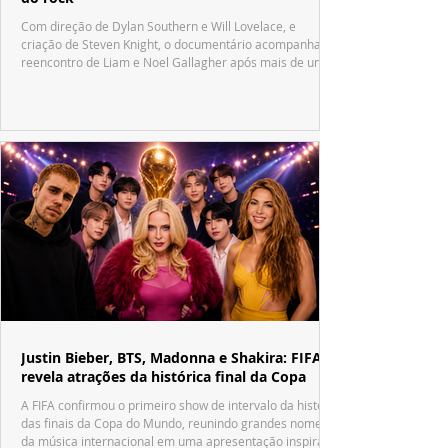
Com direção de Dylan Southern e Will Lovelace, e
criação de Steven Knight, o documentário acompanha o
reencontro de Liam e Noel Gallagher após mais de uma
década.
Justin Bieber, BTS, Madonna e Shakira: FIFA
revela atrações da histórica final da Copa
A FIFA confirmou o primeiro show de intervalo da história
das finais da Copa do Mundo, reunindo grandes nomes
da música internacional em uma apresentação inspirada