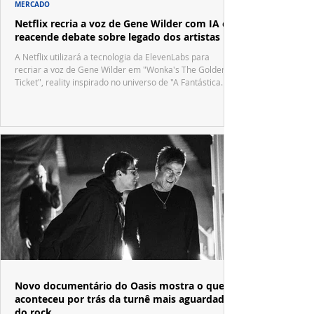
MERCADO
Netflix recria a voz de Gene Wilder com IA e
reacende debate sobre legado dos artistas
A Netflix utilizará a tecnologia da ElevenLabs para
recriar a voz de Gene Wilder em "Wonka's The Golden
Ticket", reality inspirado no universo de "A Fantástica
Fábrica de Chocolate".
Novo documentário do Oasis mostra o que
aconteceu por trás da turnê mais aguardada
do rock