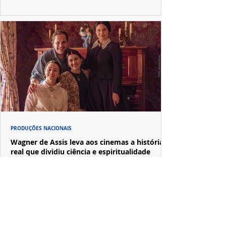
PRODUÇÕES NACIONAIS
Wagner de Assis leva aos cinemas a história
real que dividiu ciência e espiritualidade
"The Fox Sisters", novo longa de Wagner de Assis,
estreia em setembro e revisita a história real das irmãs
que deram origem ao moderno espiritualismo ocidental.