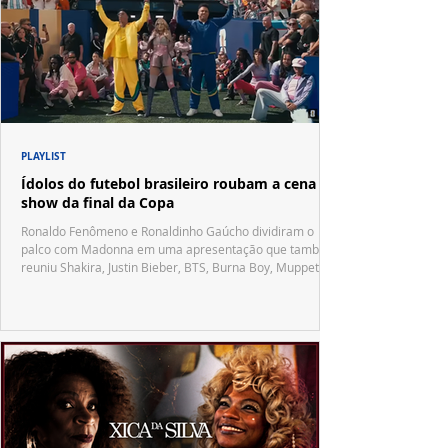
PLAYLIST
Ídolos do futebol brasileiro roubam a cena no
show da final da Copa
Ronaldo Fenômeno e Ronaldinho Gaúcho dividiram o
palco com Madonna em uma apresentação que também
reuniu Shakira, Justin Bieber, BTS, Burna Boy, Muppets,
Vila Sésamo e uma emocionante homenagem a Pelé.