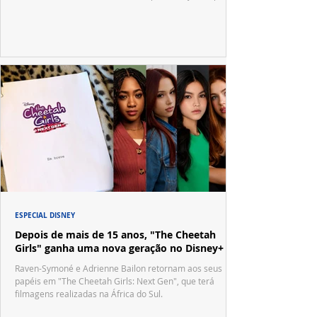
no tradicional Halftime Show do Super Bowl.
ESPECIAL DISNEY
Depois de mais de 15 anos, "The Cheetah
Girls" ganha uma nova geração no Disney+
Raven-Symoné e Adrienne Bailon retornam aos seus
papéis em "The Cheetah Girls: Next Gen", que terá
filmagens realizadas na África do Sul.