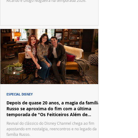
Ricardo e Diogo Nogueira na temporada 2026.
ESPECIAL DISNEY
Depois de quase 20 anos, a magia da família
Russo se aproxima do fim com a última
temporada de "Os Feiticeiros Além de
Waverly Place"
Revival do clássico do Disney Channel chega ao fim
apostando em nostalgia, reencontros e no legado da
família Russo.