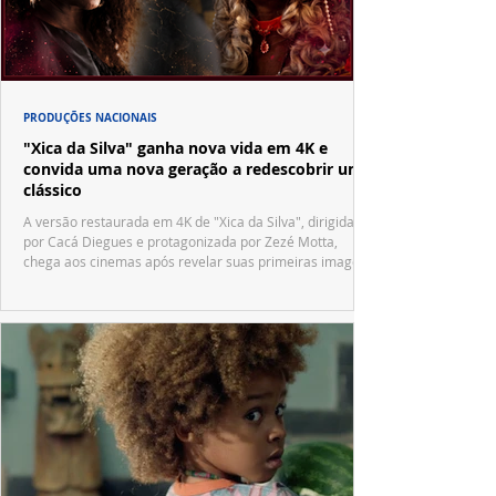
PRODUÇÕES NACIONAIS
"Xica da Silva" ganha nova vida em 4K e
convida uma nova geração a redescobrir um
clássico
A versão restaurada em 4K de "Xica da Silva", dirigida
por Cacá Diegues e protagonizada por Zezé Motta,
chega aos cinemas após revelar suas primeiras imagens
no trailer oficial.