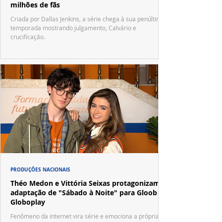
milhões de fãs
Criada por Dallas Jenkins, a série chega à sua penúltima
temporada mostrando julgamento, Calvário e
crucificação.
PRODUÇÕES NACIONAIS
Théo Medon e Vittória Seixas protagonizam
adaptação de "Sábado à Noite" para Gloob e
Globoplay
Fenômeno da internet vira série e emociona a própria