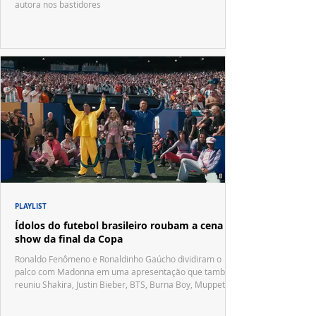
autora nos bastidores
PLAYLIST
Ídolos do futebol brasileiro roubam a cena no
show da final da Copa
Ronaldo Fenômeno e Ronaldinho Gaúcho dividiram o
palco com Madonna em uma apresentação que também
reuniu Shakira, Justin Bieber, BTS, Burna Boy, Muppets,
Vila Sésamo e uma emocionante homenagem a Pelé.