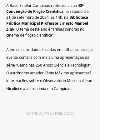
A Base Estelar Campinas realizará a sua
 43ª 
Convenção de Ficção Científica 
no sábado dia 
21 de setembro de 2024, às 14h, na 
Biblioteca 
Pública Municipal Professor Ernesto Manoel 
Zink
. O tema deste ano é “Trilhas sonoras no 
cinema de ficção científica”.
Além das atividades focadas em trilhas sonoras, o 
evento contará com mais uma apresentação da 
série “Campinas 250 Anos: Ciência e Tecnologia”. 
O astrônomo amador Fábio Máximo apresentará 
informações sobre o Observatório Municipal Jean 
Nicolini e a astronomia em Campinas.
CONTINUE APÓS A PUBLICIDADE