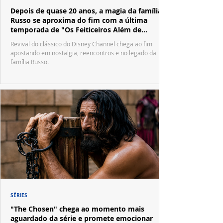
Depois de quase 20 anos, a magia da família
Russo se aproxima do fim com a última
temporada de "Os Feiticeiros Além de
Waverly Place"
Revival do clássico do Disney Channel chega ao fim
apostando em nostalgia, reencontros e no legado da
família Russo.
SÉRIES
"The Chosen" chega ao momento mais
aguardado da série e promete emocionar