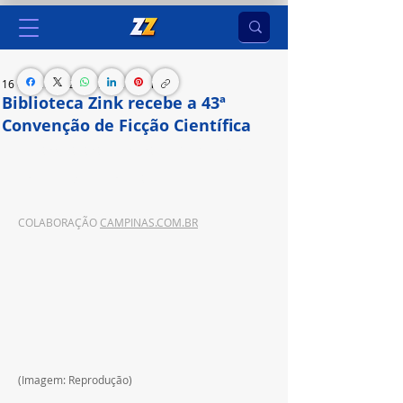
16 de set. de 2024
1 min de leitura
Biblioteca Zink recebe a 43ª
Convenção de Ficção Científica
Evento gratuito tem como tema ‘Trilhas sonoras 
no cinema de ficção científica
COLABORAÇÃO 
CAMPINAS.COM.BR
(Imagem: Reprodução)