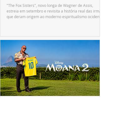
"The Fox Sisters", novo longa de Wagner de Assis,
estreia em setembro e revisita a história real das irmãs
que deram origem ao moderno espiritualismo ocidental.
ESPECIAL DISNEY
Dwayne Johnson emociona fãs no Brasil e
revela o que Maui mudou em sua vida
A passagem de Dwayne Johnson pelo Brasil reuniu fãs,
imprensa e convidados em uma experiência imersiva