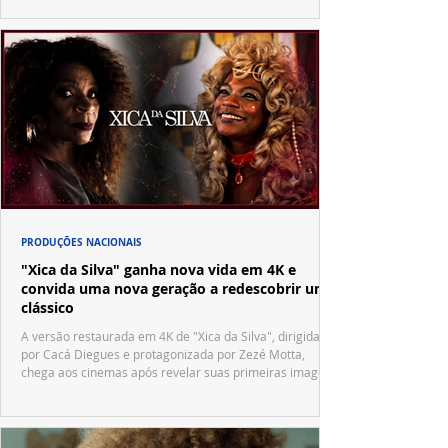
PRODUÇÕES NACIONAIS
"Xica da Silva" ganha nova vida em 4K e
convida uma nova geração a redescobrir um
clássico
A versão restaurada em 4K de "Xica da Silva", dirigida
por Cacá Diegues e protagonizada por Zezé Motta,
chega aos cinemas após revelar suas primeiras imagens
no trailer oficial.