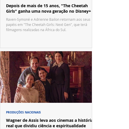
Depois de mais de 15 anos, "The Cheetah
Girls" ganha uma nova geração no Disney+
Raven-Symoné e Adrienne Bailon retornam aos seus
papéis em "The Cheetah Girls: Next Gen", que terá
filmagens realizadas na África do Sul.
PRODUÇÕES NACIONAIS
Wagner de Assis leva aos cinemas a história
real que dividiu ciência e espiritualidade