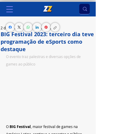
2 de jul. de 2023
3 min de leitura
BIG Festival 2023: terceiro dia teve
programação de eSports como
destaque
O evento traz palestras e diversas opções de 
games ao público
O 
BIG Festival
, maior festival de games na 
América Latina, continua a encantar o público 