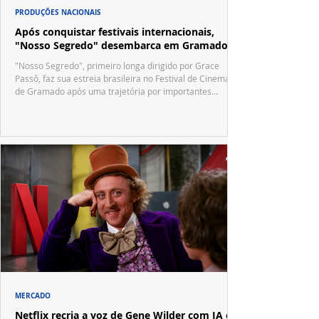
PRODUÇÕES NACIONAIS
Após conquistar festivais internacionais,
"Nosso Segredo" desembarca em Gramado
"Nosso Segredo", primeiro longa dirigido por Grace
Passô, faz sua estreia brasileira no Festival de Cinema
de Gramado após uma trajetória por importantes
festivais internacionais.
MERCADO
Netflix recria a voz de Gene Wilder com IA e