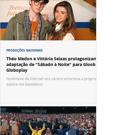
PRODUÇÕES NACIONAIS
Théo Medon e Vittória Seixas protagonizam
adaptação de "Sábado à Noite" para Gloob e
Globoplay
Fenômeno da internet vira série e emociona a própria
autora nos bastidores