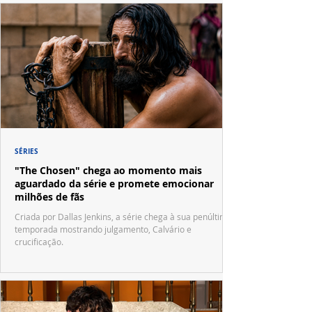
SÉRIES
"The Chosen" chega ao momento mais
aguardado da série e promete emocionar
milhões de fãs
Criada por Dallas Jenkins, a série chega à sua penúltima
temporada mostrando julgamento, Calvário e
crucificação.