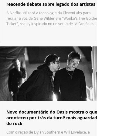
reacende debate sobre legado dos artistas
A Netflix utilizará a tecnologia da ElevenLabs para
recriar a voz de Gene Wilder em "Wonka's The Golden
Ticket", reality inspirado no universo de "A Fantástica
Fábrica de Chocolate".
Novo documentário do Oasis mostra o que
aconteceu por trás da turnê mais aguardada
do rock
Com direção de Dylan Southern e Will Lovelace, e