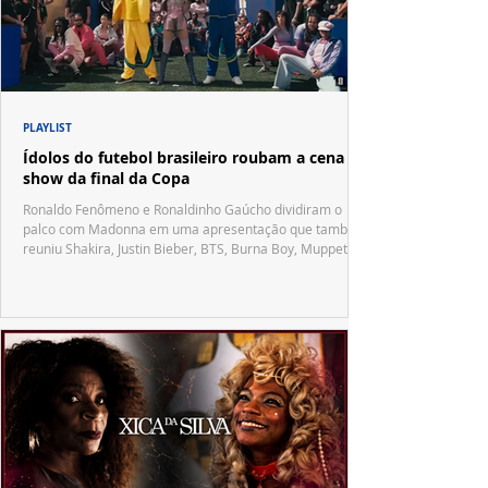
PLAYLIST
Ídolos do futebol brasileiro roubam a cena no
show da final da Copa
Ronaldo Fenômeno e Ronaldinho Gaúcho dividiram o
palco com Madonna em uma apresentação que também
reuniu Shakira, Justin Bieber, BTS, Burna Boy, Muppets,
Vila Sésamo e uma emocionante homenagem a Pelé.