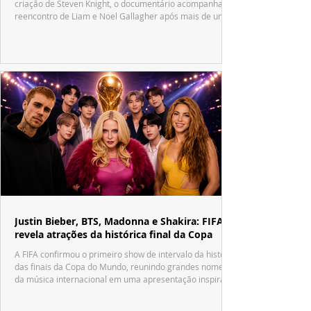
criação de Steven Knight, o documentário acompanha o
reencontro de Liam e Noel Gallagher após mais de uma
década.
Justin Bieber, BTS, Madonna e Shakira: FIFA
revela atrações da histórica final da Copa
A FIFA confirmou o primeiro show de intervalo da história
das finais da Copa do Mundo, reunindo grandes nomes
da música internacional em uma apresentação inspirada
no tradicional Halftime Show do Super Bowl.