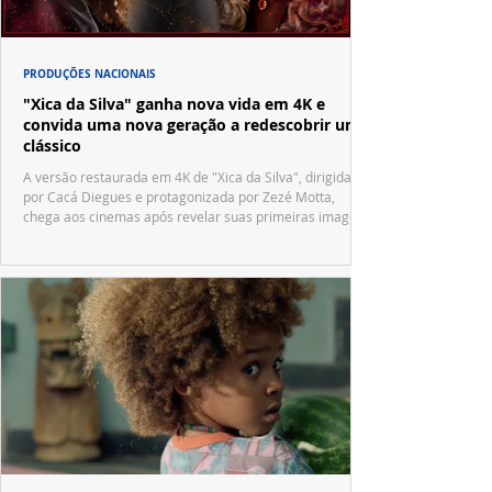
PRODUÇÕES NACIONAIS
"Xica da Silva" ganha nova vida em 4K e
convida uma nova geração a redescobrir um
clássico
A versão restaurada em 4K de "Xica da Silva", dirigida
por Cacá Diegues e protagonizada por Zezé Motta,
chega aos cinemas após revelar suas primeiras imagens
no trailer oficial.