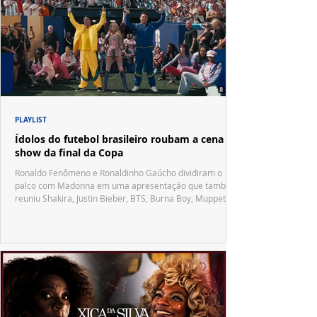
PLAYLIST
Ídolos do futebol brasileiro roubam a cena no
show da final da Copa
Ronaldo Fenômeno e Ronaldinho Gaúcho dividiram o
palco com Madonna em uma apresentação que também
reuniu Shakira, Justin Bieber, BTS, Burna Boy, Muppets,
Vila Sésamo e uma emocionante homenagem a Pelé.