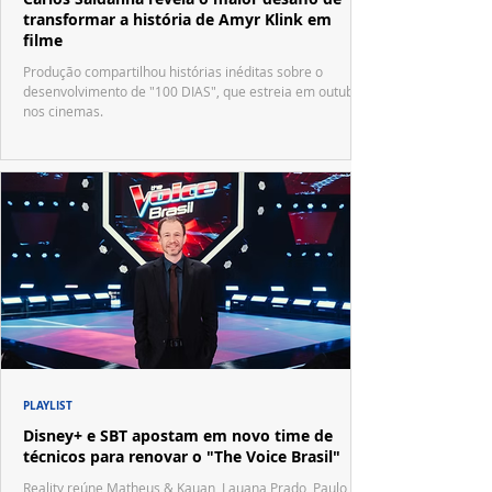
transformar a história de Amyr Klink em
filme
Produção compartilhou histórias inéditas sobre o
desenvolvimento de "100 DIAS", que estreia em outubro
nos cinemas.
PLAYLIST
Disney+ e SBT apostam em novo time de
técnicos para renovar o "The Voice Brasil"
Reality reúne Matheus & Kauan, Lauana Prado, Paulo