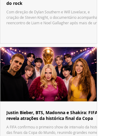
do rock
Com direção de Dylan Southern e Will Lovelace, e
criação de Steven Knight, o documentário acompanha o
reencontro de Liam e Noel Gallagher após mais de uma
década.
Justin Bieber, BTS, Madonna e Shakira: FIFA
revela atrações da histórica final da Copa
A FIFA confirmou o primeiro show de intervalo da história
das finais da Copa do Mundo, reunindo grandes nomes