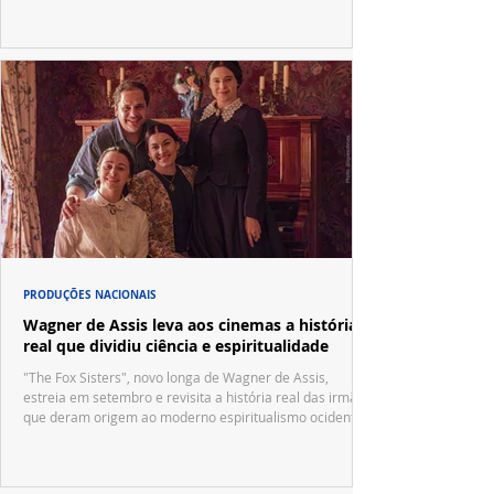
PRODUÇÕES NACIONAIS
Wagner de Assis leva aos cinemas a história
real que dividiu ciência e espiritualidade
"The Fox Sisters", novo longa de Wagner de Assis,
estreia em setembro e revisita a história real das irmãs
que deram origem ao moderno espiritualismo ocidental.