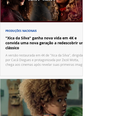
PRODUÇÕES NACIONAIS
"Xica da Silva" ganha nova vida em 4K e
convida uma nova geração a redescobrir um
clássico
A versão restaurada em 4K de "Xica da Silva", dirigida
por Cacá Diegues e protagonizada por Zezé Motta,
chega aos cinemas após revelar suas primeiras imagens
no trailer oficial.