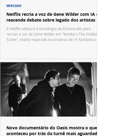
MERCADO
Netflix recria a voz de Gene Wilder com IA e
reacende debate sobre legado dos artistas
A Netflix utilizará a tecnologia da ElevenLabs para
recriar a voz de Gene Wilder em "Wonka's The Golden
Ticket", reality inspirado no universo de "A Fantástica
Fábrica de Chocolate".
Novo documentário do Oasis mostra o que
aconteceu por trás da turnê mais aguardada