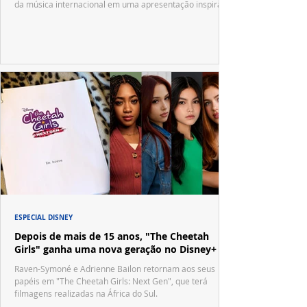
da música internacional em uma apresentação inspirada
no tradicional Halftime Show do Super Bowl.
ESPECIAL DISNEY
Depois de mais de 15 anos, "The Cheetah
Girls" ganha uma nova geração no Disney+
Raven-Symoné e Adrienne Bailon retornam aos seus
papéis em "The Cheetah Girls: Next Gen", que terá
filmagens realizadas na África do Sul.