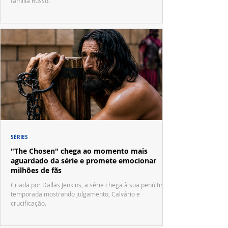
família Russo.
SÉRIES
"The Chosen" chega ao momento mais
aguardado da série e promete emocionar
milhões de fãs
Criada por Dallas Jenkins, a série chega à sua penúltima
temporada mostrando julgamento, Calvário e
crucificação.