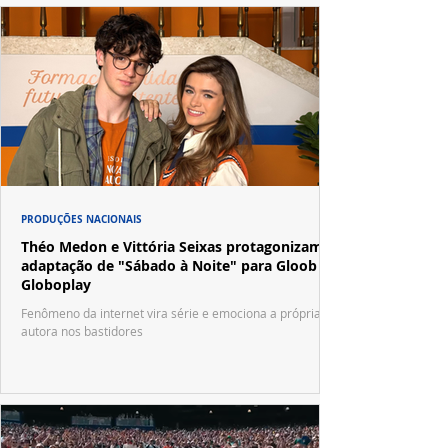
PRODUÇÕES NACIONAIS
Théo Medon e Vittória Seixas protagonizam
adaptação de "Sábado à Noite" para Gloob e
Globoplay
Fenômeno da internet vira série e emociona a própria
autora nos bastidores