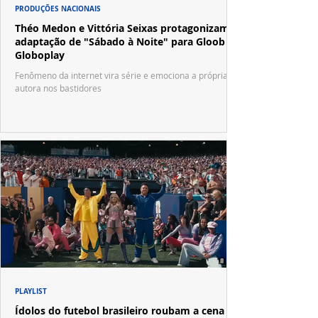
PRODUÇÕES NACIONAIS
Théo Medon e Vittória Seixas protagonizam
adaptação de "Sábado à Noite" para Gloob e
Globoplay
Fenômeno da internet vira série e emociona a própria
autora nos bastidores
PLAYLIST
Ídolos do futebol brasileiro roubam a cena no