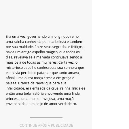
Era uma vez, governando um longínquo reino, 
uma rainha conhecida por sua beleza e também 
por sua maldade. Entre seus segredos e feitiços, 
havia um antigo espelho mágico, que todos os 
dias, revelava se a malvada continuava sendo a 
mais bela de todas as mulheres. Certa vez, o 
misterioso espelho confessou a sua senhora que 
ela havia perdido o patamar que tanto amava, 
afinal, uma outra moça crescia em graça e 
beleza: Branca de Neve; que para sua 
infelicidade, era enteada da cruel rainha. Inicia-se 
então uma bela história envolvendo uma linda 
princesa, uma mulher invejosa, uma maçã 
envenenada e um beijo de amor verdadeiro.
CONTINUE APÓS A PUBLICIDADE