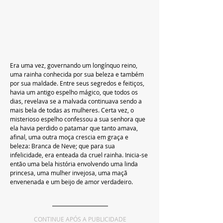
Era uma vez, governando um longínquo reino, 
uma rainha conhecida por sua beleza e também 
por sua maldade. Entre seus segredos e feitiços, 
havia um antigo espelho mágico, que todos os 
dias, revelava se a malvada continuava sendo a 
mais bela de todas as mulheres. Certa vez, o 
misterioso espelho confessou a sua senhora que 
ela havia perdido o patamar que tanto amava, 
afinal, uma outra moça crescia em graça e 
beleza: Branca de Neve; que para sua 
infelicidade, era enteada da cruel rainha. Inicia-se 
então uma bela história envolvendo uma linda 
princesa, uma mulher invejosa, uma maçã 
envenenada e um beijo de amor verdadeiro.
CONTINUE APÓS A PUBLICIDADE