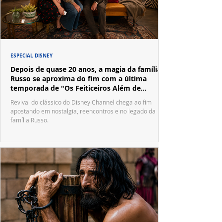
ESPECIAL DISNEY
Depois de quase 20 anos, a magia da família
Russo se aproxima do fim com a última
temporada de "Os Feiticeiros Além de
Waverly Place"
Revival do clássico do Disney Channel chega ao fim
apostando em nostalgia, reencontros e no legado da
família Russo.