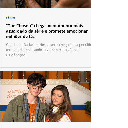
SÉRIES
"The Chosen" chega ao momento mais
aguardado da série e promete emocionar
milhões de fãs
Criada por Dallas Jenkins, a série chega à sua penúltima
temporada mostrando julgamento, Calvário e
crucificação.