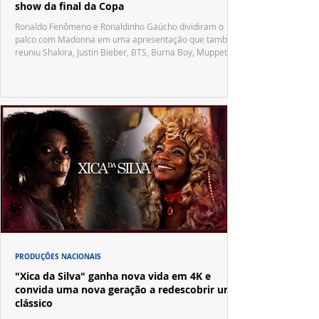
show da final da Copa
Ronaldo Fenômeno e Ronaldinho Gaúcho dividiram o
palco com Madonna em uma apresentação que também
reuniu Shakira, Justin Bieber, BTS, Burna Boy, Muppets,
Vila Sésamo e uma emocionante homenagem a Pelé.
PRODUÇÕES NACIONAIS
"Xica da Silva" ganha nova vida em 4K e
convida uma nova geração a redescobrir um
clássico