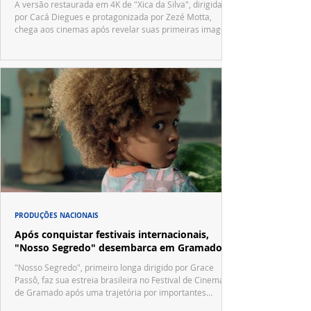
A versão restaurada em 4K de "Xica da Silva", dirigida
por Cacá Diegues e protagonizada por Zezé Motta,
chega aos cinemas após revelar suas primeiras imagens
no trailer oficial.
PRODUÇÕES NACIONAIS
Após conquistar festivais internacionais,
"Nosso Segredo" desembarca em Gramado
"Nosso Segredo", primeiro longa dirigido por Grace
Passô, faz sua estreia brasileira no Festival de Cinema
de Gramado após uma trajetória por importantes
festivais internacionais.