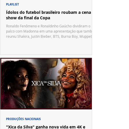
PLAYLIST
Ídolos do futebol brasileiro roubam a cena no
show da final da Copa
Ronaldo Fenômeno e Ronaldinho Gaúcho dividiram o
palco com Madonna em uma apresentação que também
reuniu Shakira, Justin Bieber, BTS, Burna Boy, Muppets,
Vila Sésamo e uma emocionante homenagem a Pelé.
PRODUÇÕES NACIONAIS
"Xica da Silva" ganha nova vida em 4K e