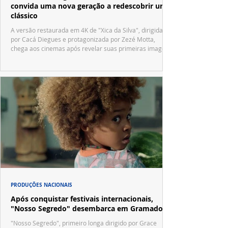
convida uma nova geração a redescobrir um
clássico
A versão restaurada em 4K de "Xica da Silva", dirigida
por Cacá Diegues e protagonizada por Zezé Motta,
chega aos cinemas após revelar suas primeiras imagens
no trailer oficial.
PRODUÇÕES NACIONAIS
Após conquistar festivais internacionais,
"Nosso Segredo" desembarca em Gramado
"Nosso Segredo", primeiro longa dirigido por Grace