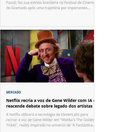
Passô, faz sua estreia brasileira no Festival de Cinema
de Gramado após uma trajetória por importantes
festivais internacionais.
MERCADO
Netflix recria a voz de Gene Wilder com IA e
reacende debate sobre legado dos artistas
A Netflix utilizará a tecnologia da ElevenLabs para
recriar a voz de Gene Wilder em "Wonka's The Golden
Ticket", reality inspirado no universo de "A Fantástica
Fábrica de Chocolate".