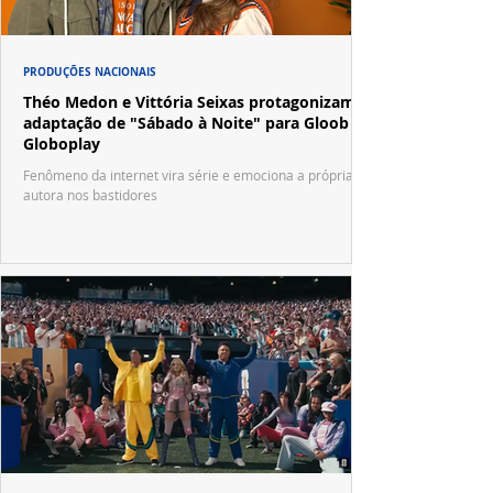
PRODUÇÕES NACIONAIS
Théo Medon e Vittória Seixas protagonizam
adaptação de "Sábado à Noite" para Gloob e
Globoplay
Fenômeno da internet vira série e emociona a própria
autora nos bastidores