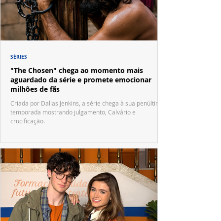
SÉRIES
"The Chosen" chega ao momento mais
aguardado da série e promete emocionar
milhões de fãs
Criada por Dallas Jenkins, a série chega à sua penúltima
temporada mostrando julgamento, Calvário e
crucificação.