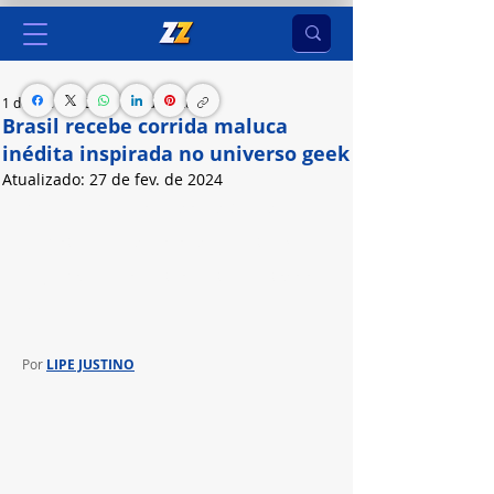
1 de fev. de 2024
3 min de leitura
Brasil recebe corrida maluca
inédita inspirada no universo geek
Atualizado:
27 de fev. de 2024
Pela primeira vez no mundo, Red Bull Ladeira 
Abaixo terá uma edição focada em cultura geek, 
em junho. Inscrições estão abertas para todo o 
País
Por 
LIPE JUSTINO