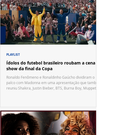
PLAYLIST
Ídolos do futebol brasileiro roubam a cena no
show da final da Copa
Ronaldo Fenômeno e Ronaldinho Gaúcho dividiram o
palco com Madonna em uma apresentação que também
reuniu Shakira, Justin Bieber, BTS, Burna Boy, Muppets,
Vila Sésamo e uma emocionante homenagem a Pelé.