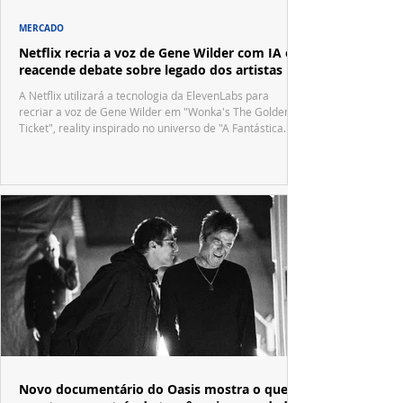
MERCADO
Netflix recria a voz de Gene Wilder com IA e
reacende debate sobre legado dos artistas
A Netflix utilizará a tecnologia da ElevenLabs para
recriar a voz de Gene Wilder em "Wonka's The Golden
Ticket", reality inspirado no universo de "A Fantástica
Fábrica de Chocolate".
Novo documentário do Oasis mostra o que