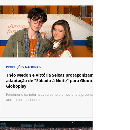
PRODUÇÕES NACIONAIS
Théo Medon e Vittória Seixas protagonizam
adaptação de "Sábado à Noite" para Gloob e
Globoplay
Fenômeno da internet vira série e emociona a própria
autora nos bastidores