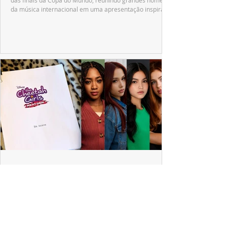
das finais da Copa do Mundo, reunindo grandes nomes
da música internacional em uma apresentação inspirada
no tradicional Halftime Show do Super Bowl.
ESPECIAL DISNEY
Depois de mais de 15 anos, "The Cheetah
Girls" ganha uma nova geração no Disney+
Raven-Symoné e Adrienne Bailon retornam aos seus
papéis em "The Cheetah Girls: Next Gen", que terá
filmagens realizadas na África do Sul.