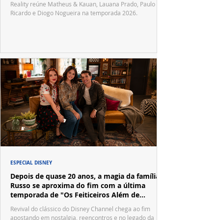
Reality reúne Matheus & Kauan, Lauana Prado, Paulo
Ricardo e Diogo Nogueira na temporada 2026.
ESPECIAL DISNEY
Depois de quase 20 anos, a magia da família
Russo se aproxima do fim com a última
temporada de "Os Feiticeiros Além de
Waverly Place"
Revival do clássico do Disney Channel chega ao fim
apostando em nostalgia, reencontros e no legado da