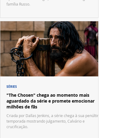
família Russo.
SÉRIES
"The Chosen" chega ao momento mais
aguardado da série e promete emocionar
milhões de fãs
Criada por Dallas Jenkins, a série chega à sua penúltima
temporada mostrando julgamento, Calvário e
crucificação.