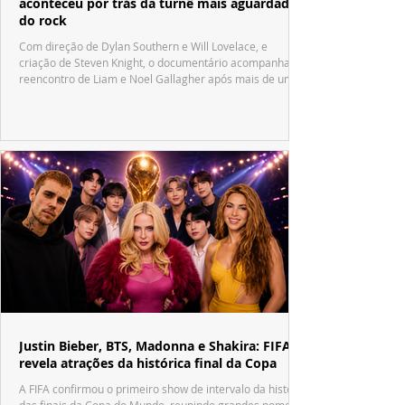
aconteceu por trás da turnê mais aguardada
do rock
Com direção de Dylan Southern e Will Lovelace, e
criação de Steven Knight, o documentário acompanha o
reencontro de Liam e Noel Gallagher após mais de uma
década.
Justin Bieber, BTS, Madonna e Shakira: FIFA
revela atrações da histórica final da Copa
A FIFA confirmou o primeiro show de intervalo da história