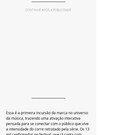
CONTINUE APÓS A PUBLICIDADE
Essa é a primeira incursão da marca no universo 
da música, trazendo uma ativação interativa 
pensada para se conectar com o público que vive 
a intensidade do corre retratado pela série. Os 13 
mil confirmados no festival, que já conta com 