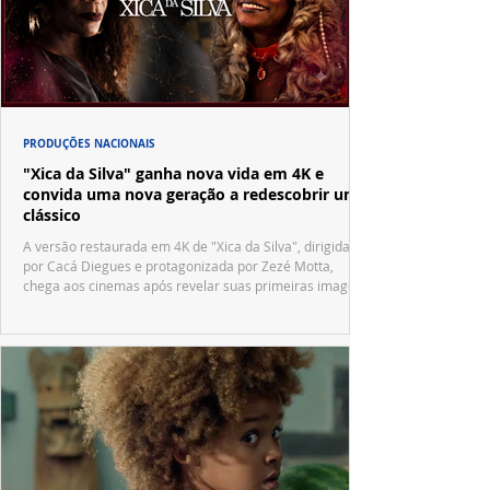
PRODUÇÕES NACIONAIS
"Xica da Silva" ganha nova vida em 4K e
convida uma nova geração a redescobrir um
clássico
A versão restaurada em 4K de "Xica da Silva", dirigida
por Cacá Diegues e protagonizada por Zezé Motta,
chega aos cinemas após revelar suas primeiras imagens
no trailer oficial.