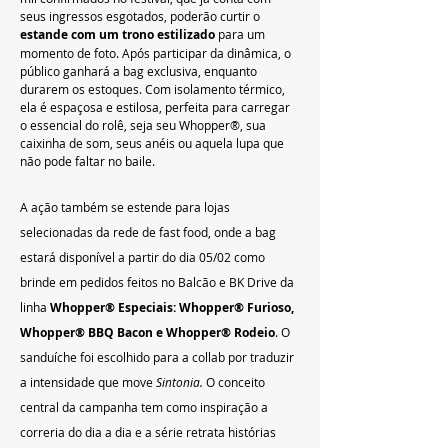
seus ingressos esgotados, poderão curtir o 
estande com um trono estilizado
 para um 
momento de foto. Após participar da dinâmica, o 
público ganhará a bag exclusiva, enquanto 
durarem os estoques. Com isolamento térmico, 
ela é espaçosa e estilosa, perfeita para carregar 
o essencial do rolê, seja seu Whopper®, sua 
caixinha de som, seus anéis ou aquela lupa que 
não pode faltar no baile.
A ação também se estende para lojas 
selecionadas da rede de fast food, onde a bag 
estará disponível a partir do dia 05/02 como 
brinde em pedidos feitos no Balcão e BK Drive da 
linha 
Whopper® Especiais: Whopper® Furioso, 
Whopper® BBQ Bacon e Whopper® Rodeio
. O 
sanduíche foi escolhido para a collab por traduzir 
a intensidade que move 
Sintonia.
 O conceito 
central da campanha tem como inspiração a 
correria do dia a dia e a série retrata histórias 