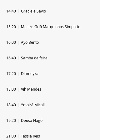
14:40  | Graciele Savio 
15:20  | Mestre Griô Marquinhos Simplício 
16:00  | Ayo Bento
16:40  | Samba da feira
17:20  | Diameyka
18:00  | Vih Mendes
18:40  | Ymoirá Micall
19:20  | Deusa Nagô 
21:00  | Tássia Reis