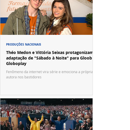
PRODUÇÕES NACIONAIS
Théo Medon e Vittória Seixas protagonizam
adaptação de "Sábado à Noite" para Gloob e
Globoplay
Fenômeno da internet vira série e emociona a própria
autora nos bastidores