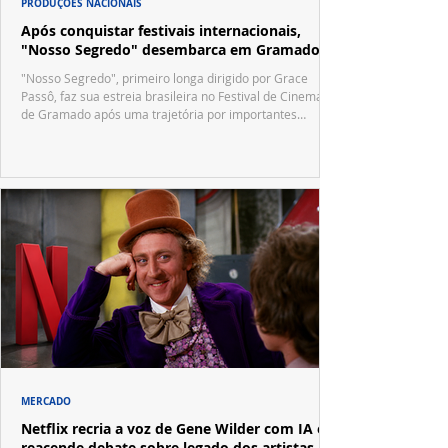
PRODUÇÕES NACIONAIS
Após conquistar festivais internacionais,
"Nosso Segredo" desembarca em Gramado
"Nosso Segredo", primeiro longa dirigido por Grace
Passô, faz sua estreia brasileira no Festival de Cinema
de Gramado após uma trajetória por importantes
festivais internacionais.
MERCADO
Netflix recria a voz de Gene Wilder com IA e
reacende debate sobre legado dos artistas