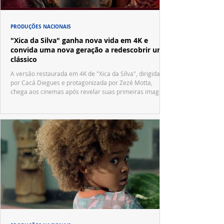
PRODUÇÕES NACIONAIS
"Xica da Silva" ganha nova vida em 4K e
convida uma nova geração a redescobrir um
clássico
A versão restaurada em 4K de "Xica da Silva", dirigida
por Cacá Diegues e protagonizada por Zezé Motta,
chega aos cinemas após revelar suas primeiras imagens
no trailer oficial.