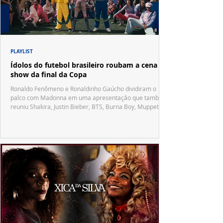
PLAYLIST
Ídolos do futebol brasileiro roubam a cena no
show da final da Copa
Ronaldo Fenômeno e Ronaldinho Gaúcho dividiram o
palco com Madonna em uma apresentação que também
reuniu Shakira, Justin Bieber, BTS, Burna Boy, Muppets,
Vila Sésamo e uma emocionante homenagem a Pelé.