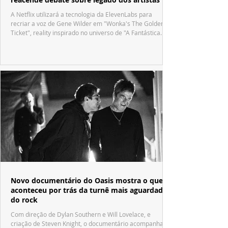
A Netflix utilizará a tecnologia da ElevenLabs para
recriar a voz de Gene Wilder em "Wonka's The Golden
Ticket", reality inspirado no universo de "A Fantástica
Fábrica de Chocolate".
Novo documentário do Oasis mostra o que
aconteceu por trás da turnê mais aguardada
do rock
Com direção de Dylan Southern e Will Lovelace, e
criação de Steven Knight, o documentário acompanha o