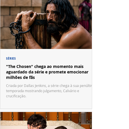
SÉRIES
"The Chosen" chega ao momento mais
aguardado da série e promete emocionar
milhões de fãs
Criada por Dallas Jenkins, a série chega à sua penúltima
temporada mostrando julgamento, Calvário e
crucificação.