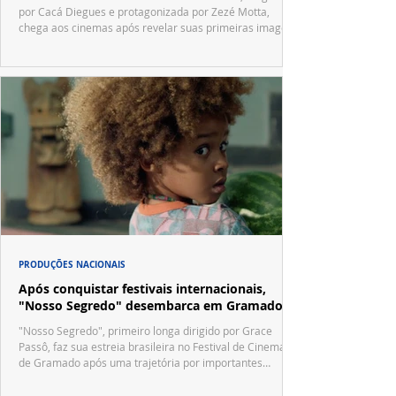
por Cacá Diegues e protagonizada por Zezé Motta,
chega aos cinemas após revelar suas primeiras imagens
no trailer oficial.
PRODUÇÕES NACIONAIS
Após conquistar festivais internacionais,
"Nosso Segredo" desembarca em Gramado
"Nosso Segredo", primeiro longa dirigido por Grace
Passô, faz sua estreia brasileira no Festival de Cinema
de Gramado após uma trajetória por importantes
festivais internacionais.