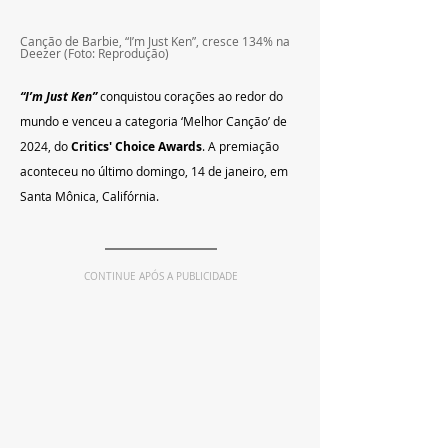
Canção de Barbie, “I’m Just Ken”, cresce 134% na 
Deezer (Foto: Reprodução)
“I’m Just Ken”
 conquistou corações ao redor do 
mundo e venceu a categoria ‘Melhor Canção’ de 
2024, do 
Critics' Choice Awards
. A premiação 
aconteceu no último domingo, 14 de janeiro, em 
Santa Mônica, Califórnia.
CONTINUE APÓS A PUBLICIDADE