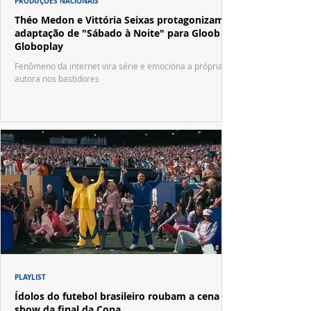
PRODUÇÕES NACIONAIS
Théo Medon e Vittória Seixas protagonizam
adaptação de "Sábado à Noite" para Gloob e
Globoplay
Fenômeno da internet vira série e emociona a própria
autora nos bastidores
PLAYLIST
Ídolos do futebol brasileiro roubam a cena no
show da final da Copa