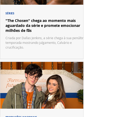
SÉRIES
"The Chosen" chega ao momento mais
aguardado da série e promete emocionar
milhões de fãs
Criada por Dallas Jenkins, a série chega à sua penúltima
temporada mostrando julgamento, Calvário e
crucificação.