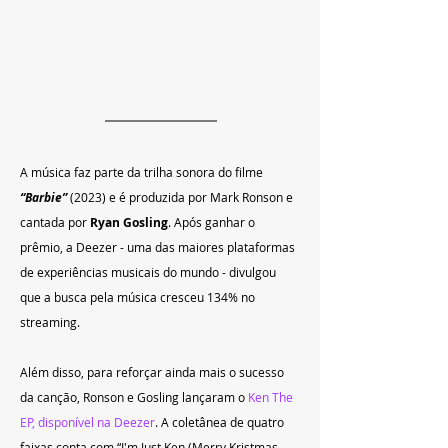
A música faz parte da trilha sonora do filme 
“Barbie” 
(2023) e é produzida por Mark Ronson e 
cantada por 
Ryan Gosling
. Após ganhar o 
prêmio, a Deezer - uma das maiores plataformas 
de experiências musicais do mundo - divulgou 
que a busca pela música 
cresceu 134% no 
streaming.
Além disso, para reforçar ainda mais o sucesso 
da canção, Ronson e Gosling lançaram o
Ken The 
EP, disponível na Deezer
. A coletânea de quatro 
faixas conta com “I'm Just Ken (Merry Kristmas 