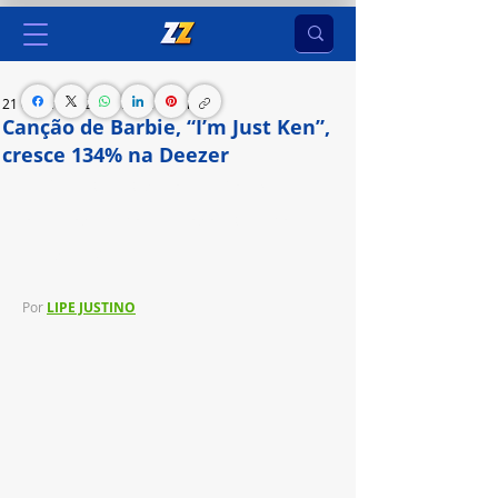
21 de jan. de 2024
1 min de leitura
Canção de Barbie, “I’m Just Ken”,
cresce 134% na Deezer
A música interpretada por Ryan Gosling recebeu 
o prêmio de Melhor Canção do Critics' Choice 
Awards 2024
Por 
LIPE JUSTINO