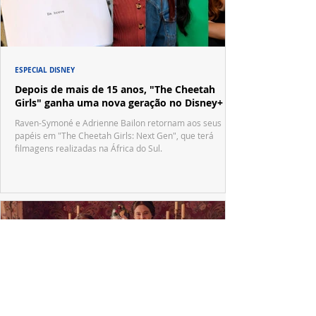
ESPECIAL DISNEY
Depois de mais de 15 anos, "The Cheetah
Girls" ganha uma nova geração no Disney+
Raven-Symoné e Adrienne Bailon retornam aos seus
papéis em "The Cheetah Girls: Next Gen", que terá
filmagens realizadas na África do Sul.