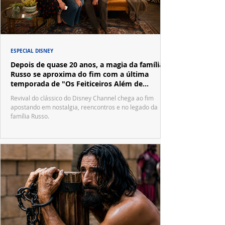
ESPECIAL DISNEY
Depois de quase 20 anos, a magia da família
Russo se aproxima do fim com a última
temporada de "Os Feiticeiros Além de
Waverly Place"
Revival do clássico do Disney Channel chega ao fim
apostando em nostalgia, reencontros e no legado da
família Russo.