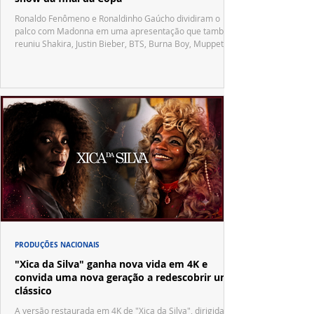
Ronaldo Fenômeno e Ronaldinho Gaúcho dividiram o
palco com Madonna em uma apresentação que também
reuniu Shakira, Justin Bieber, BTS, Burna Boy, Muppets,
Vila Sésamo e uma emocionante homenagem a Pelé.
PRODUÇÕES NACIONAIS
"Xica da Silva" ganha nova vida em 4K e
convida uma nova geração a redescobrir um
clássico
A versão restaurada em 4K de "Xica da Silva", dirigida