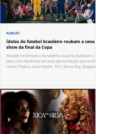
PLAYLIST
Ídolos do futebol brasileiro roubam a cena no
show da final da Copa
Ronaldo Fenômeno e Ronaldinho Gaúcho dividiram o
palco com Madonna em uma apresentação que também
reuniu Shakira, Justin Bieber, BTS, Burna Boy, Muppets,
Vila Sésamo e uma emocionante homenagem a Pelé.