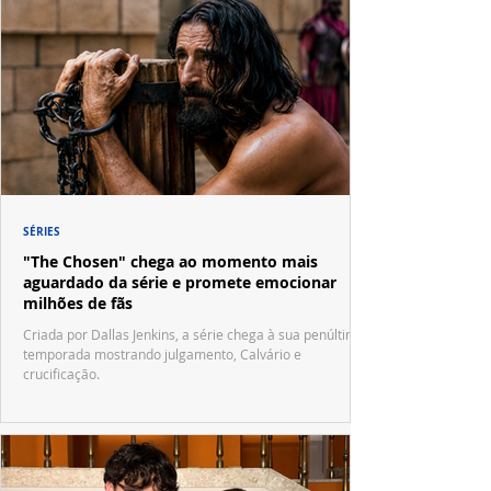
SÉRIES
"The Chosen" chega ao momento mais
aguardado da série e promete emocionar
milhões de fãs
Criada por Dallas Jenkins, a série chega à sua penúltima
temporada mostrando julgamento, Calvário e
crucificação.