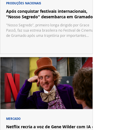
PRODUÇÕES NACIONAIS
Após conquistar festivais internacionais,
"Nosso Segredo" desembarca em Gramado
"Nosso Segredo", primeiro longa dirigido por Grace
Passô, faz sua estreia brasileira no Festival de Cinema
de Gramado após uma trajetória por importantes
festivais internacionais.
MERCADO
Netflix recria a voz de Gene Wilder com IA e