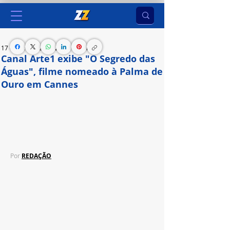
17 de jun. de 2024
2 min de leitura
Canal Arte1 exibe "O Segredo das
Águas", filme nomeado à Palma de
Ouro em Cannes
Filme da diretora japonesa Naomi Kawase, 
estreia na programação do canal Arte1 nesta 
quarta-feira (19), às 23h
Por 
REDAÇÃO