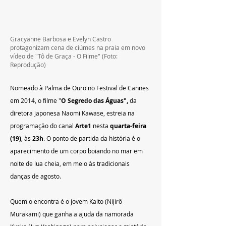
Gracyanne Barbosa e Evelyn Castro 
protagonizam cena de ciúmes na praia em novo 
vídeo de "Tô de Graça - O Filme"
 (Foto: 
Reprodução)
Nomeado à Palma de Ouro no Festival de Cannes 
em 2014, o filme "
O Segredo das Águas", 
da 
diretora japonesa Naomi Kawase, estreia na 
programação do canal 
Arte1
 nesta 
quarta-feira 
(19)
, às 
23h
. O ponto de partida da história é o 
aparecimento de um corpo boiando no mar em 
noite de lua cheia, em meio às tradicionais 
danças de agosto.
Quem o encontra é o jovem Kaito (Nijirô 
Murakami) que ganha a ajuda da namorada 