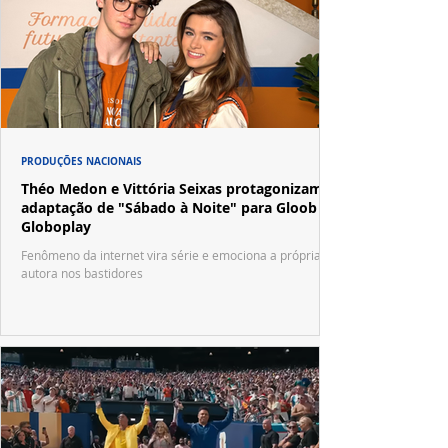
PRODUÇÕES NACIONAIS
Théo Medon e Vittória Seixas protagonizam
adaptação de "Sábado à Noite" para Gloob e
Globoplay
Fenômeno da internet vira série e emociona a própria
autora nos bastidores