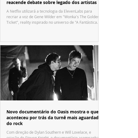
reacende debate sobre legado dos artistas
A Netflix utilizará a tecnologia da ElevenLabs para
recriar a voz de Gene Wilder em "Wonka's The Golden
Ticket", reality inspirado no universo de "A Fantástica
Fábrica de Chocolate".
Novo documentário do Oasis mostra o que
aconteceu por trás da turnê mais aguardada
do rock
Com direção de Dylan Southern e Will Lovelace, e
criação de Steven Knight, o documentário acompanha o