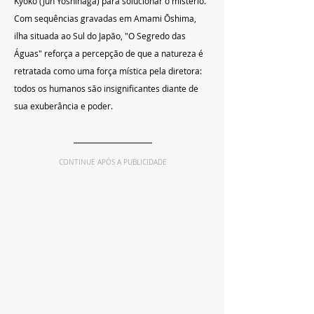
Kyoko (Jun Yoshinaga) para solucionar o mistério. 
Com sequências gravadas em Amami Ōshima, 
ilha situada ao Sul do Japão, "O Segredo das 
Águas" reforça a percepção de que a natureza é 
retratada como uma força mística pela diretora: 
todos os humanos são insignificantes diante de 
sua exuberância e poder.
CONTINUE APÓS A PUBLICIDADE