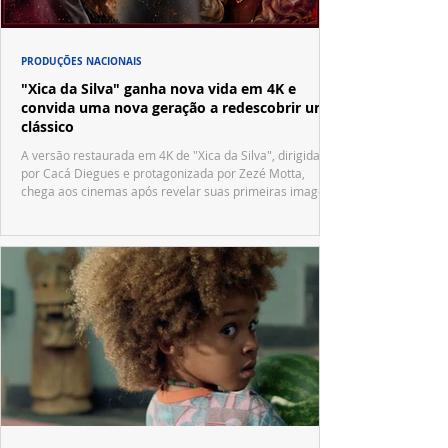
PRODUÇÕES NACIONAIS
"Xica da Silva" ganha nova vida em 4K e
convida uma nova geração a redescobrir um
clássico
A versão restaurada em 4K de "Xica da Silva", dirigida
por Cacá Diegues e protagonizada por Zezé Motta,
chega aos cinemas após revelar suas primeiras imagens
no trailer oficial.