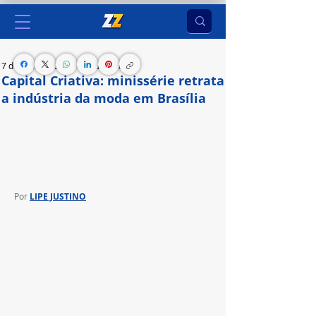
7 de fev. de 2024
2 min de leitura
Capital Criativa: minissérie retrata
a indústria da moda em Brasília
Com direção de Gabriel Linhares e fotografia de 
Lara Ribeiro, “Moda na Capital Criativa” estreia 
nesta quinta-feira (08/02), de forma online
Por 
LIPE JUSTINO