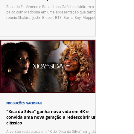
Ronaldo Fenômeno e Ronaldinho Gaúcho dividiram o
palco com Madonna em uma apresentação que também
reuniu Shakira, Justin Bieber, BTS, Burna Boy, Muppets,
Vila Sésamo e uma emocionante homenagem a Pelé.
PRODUÇÕES NACIONAIS
"Xica da Silva" ganha nova vida em 4K e
convida uma nova geração a redescobrir um
clássico
A versão restaurada em 4K de "Xica da Silva", dirigida