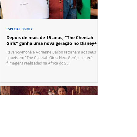
ESPECIAL DISNEY
Depois de mais de 15 anos, "The Cheetah
Girls" ganha uma nova geração no Disney+
Raven-Symoné e Adrienne Bailon retornam aos seus
papéis em "The Cheetah Girls: Next Gen", que terá
filmagens realizadas na África do Sul.