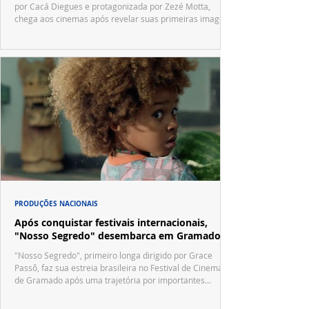
por Cacá Diegues e protagonizada por Zezé Motta,
chega aos cinemas após revelar suas primeiras imagens
no trailer oficial.
PRODUÇÕES NACIONAIS
Após conquistar festivais internacionais,
"Nosso Segredo" desembarca em Gramado
"Nosso Segredo", primeiro longa dirigido por Grace
Passô, faz sua estreia brasileira no Festival de Cinema
de Gramado após uma trajetória por importantes
festivais internacionais.