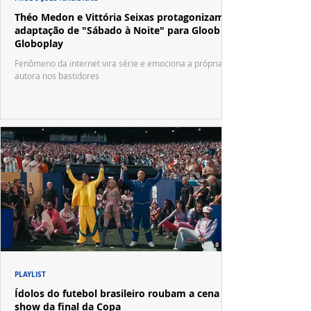
Théo Medon e Vittória Seixas protagonizam
adaptação de "Sábado à Noite" para Gloob e
Globoplay
Fenômeno da internet vira série e emociona a própria
autora nos bastidores
PLAYLIST
Ídolos do futebol brasileiro roubam a cena no
show da final da Copa