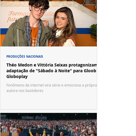
PRODUÇÕES NACIONAIS
Théo Medon e Vittória Seixas protagonizam
adaptação de "Sábado à Noite" para Gloob e
Globoplay
Fenômeno da internet vira série e emociona a própria
autora nos bastidores