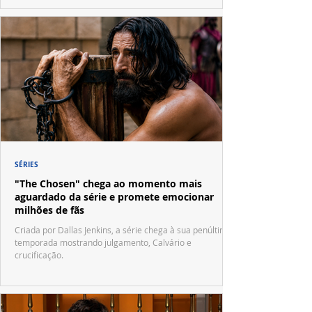
SÉRIES
"The Chosen" chega ao momento mais
aguardado da série e promete emocionar
milhões de fãs
Criada por Dallas Jenkins, a série chega à sua penúltima
temporada mostrando julgamento, Calvário e
crucificação.