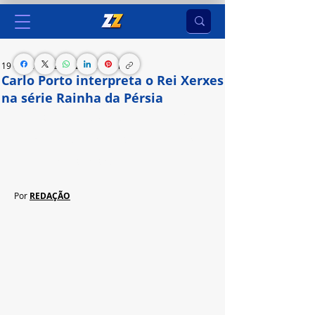
19 de jun. de 2024
2 min de leitura
Carlo Porto interpreta o Rei Xerxes
na série Rainha da Pérsia
”É meu terceiro protagonista na emissora, é uma 
responsabilidade enorme e também uma alegria 
imensa”, comenta o ator.
Por 
REDAÇÃO