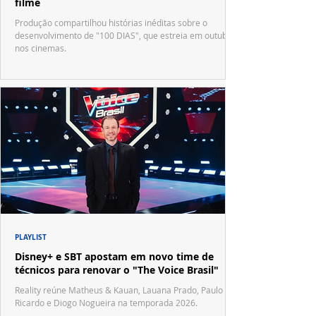
filme
Produção compartilhou histórias inéditas sobre o
desenvolvimento de "100 DIAS", que estreia em outubro
nos cinemas.
PLAYLIST
Disney+ e SBT apostam em novo time de
técnicos para renovar o "The Voice Brasil"
Reality reúne Matheus & Kauan, Lauana Prado, Paulo
Ricardo e Diogo Nogueira na temporada 2026.