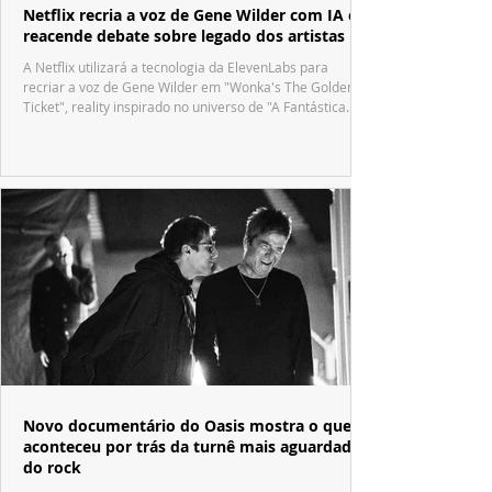
Netflix recria a voz de Gene Wilder com IA e
reacende debate sobre legado dos artistas
A Netflix utilizará a tecnologia da ElevenLabs para
recriar a voz de Gene Wilder em "Wonka's The Golden
Ticket", reality inspirado no universo de "A Fantástica
Fábrica de Chocolate".
Novo documentário do Oasis mostra o que
aconteceu por trás da turnê mais aguardada
do rock