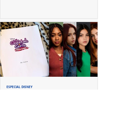
ESPECIAL DISNEY
Depois de mais de 15 anos, "The Cheetah
Girls" ganha uma nova geração no Disney+
Raven-Symoné e Adrienne Bailon retornam aos seus
papéis em "The Cheetah Girls: Next Gen", que terá
filmagens realizadas na África do Sul.