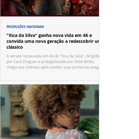
PRODUÇÕES NACIONAIS
"Xica da Silva" ganha nova vida em 4K e
convida uma nova geração a redescobrir um
clássico
A versão restaurada em 4K de "Xica da Silva", dirigida
por Cacá Diegues e protagonizada por Zezé Motta,
chega aos cinemas após revelar suas primeiras imagens
no trailer oficial.