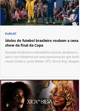
PLAYLIST
Ídolos do futebol brasileiro roubam a cena no
show da final da Copa
Ronaldo Fenômeno e Ronaldinho Gaúcho dividiram o
palco com Madonna em uma apresentação que também
reuniu Shakira, Justin Bieber, BTS, Burna Boy, Muppets,
Vila Sésamo e uma emocionante homenagem a Pelé.