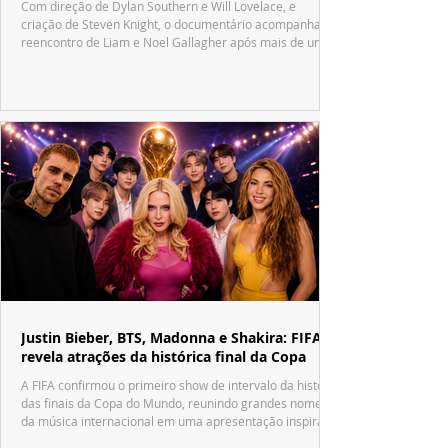
Com direção de Dylan Southern e Will Lovelace, e
criação de Steven Knight, o documentário acompanha o
reencontro de Liam e Noel Gallagher após mais de uma
década.
Justin Bieber, BTS, Madonna e Shakira: FIFA
revela atrações da histórica final da Copa
A FIFA confirmou o primeiro show de intervalo da história
das finais da Copa do Mundo, reunindo grandes nomes
da música internacional em uma apresentação inspirada
no tradicional Halftime Show do Super Bowl.