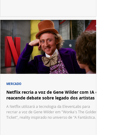
festivais internacionais.
MERCADO
Netflix recria a voz de Gene Wilder com IA e
reacende debate sobre legado dos artistas
A Netflix utilizará a tecnologia da ElevenLabs para
recriar a voz de Gene Wilder em "Wonka's The Golden
Ticket", reality inspirado no universo de "A Fantástica
Fábrica de Chocolate".