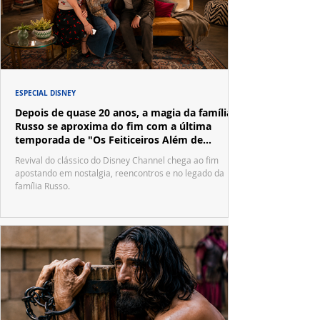
ESPECIAL DISNEY
Depois de quase 20 anos, a magia da família
Russo se aproxima do fim com a última
temporada de "Os Feiticeiros Além de
Waverly Place"
Revival do clássico do Disney Channel chega ao fim
apostando em nostalgia, reencontros e no legado da
família Russo.