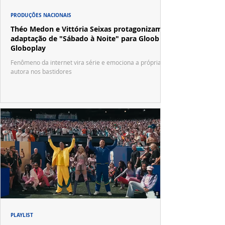
PRODUÇÕES NACIONAIS
Théo Medon e Vittória Seixas protagonizam
adaptação de "Sábado à Noite" para Gloob e
Globoplay
Fenômeno da internet vira série e emociona a própria
autora nos bastidores
PLAYLIST