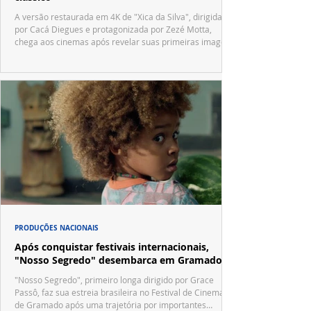
A versão restaurada em 4K de "Xica da Silva", dirigida
por Cacá Diegues e protagonizada por Zezé Motta,
chega aos cinemas após revelar suas primeiras imagens
no trailer oficial.
PRODUÇÕES NACIONAIS
Após conquistar festivais internacionais,
"Nosso Segredo" desembarca em Gramado
"Nosso Segredo", primeiro longa dirigido por Grace
Passô, faz sua estreia brasileira no Festival de Cinema
de Gramado após uma trajetória por importantes