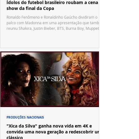
Ídolos do futebol brasileiro roubam a cena no
show da final da Copa
Ronaldo Fenômeno e Ronaldinho Gaúcho dividiram o
palco com Madonna em uma apresentação que também
reuniu Shakira, Justin Bieber, BTS, Burna Boy, Muppets,
Vila Sésamo e uma emocionante homenagem a Pelé.
PRODUÇÕES NACIONAIS
"Xica da Silva" ganha nova vida em 4K e
convida uma nova geração a redescobrir um
clássico