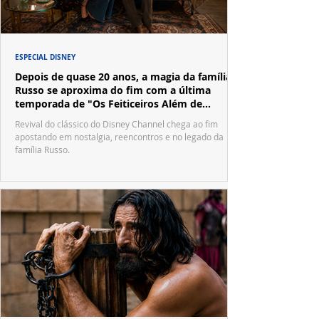
ESPECIAL DISNEY
Depois de quase 20 anos, a magia da família
Russo se aproxima do fim com a última
temporada de "Os Feiticeiros Além de
Waverly Place"
Revival do clássico do Disney Channel chega ao fim
apostando em nostalgia, reencontros e no legado da
família Russo.