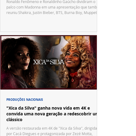
Ronaldo Fenômeno e Ronaldinho Gaúcho dividiram o
palco com Madonna em uma apresentação que também
reuniu Shakira, Justin Bieber, BTS, Burna Boy, Muppets,
Vila Sésamo e uma emocionante homenagem a Pelé.
PRODUÇÕES NACIONAIS
"Xica da Silva" ganha nova vida em 4K e
convida uma nova geração a redescobrir um
clássico
A versão restaurada em 4K de "Xica da Silva", dirigida
por Cacá Diegues e protagonizada por Zezé Motta,