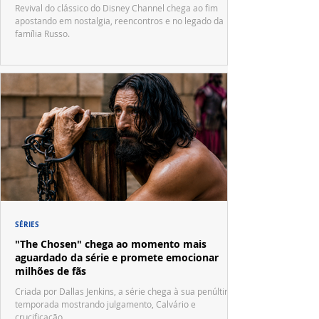
Waverly Place"
Revival do clássico do Disney Channel chega ao fim
apostando em nostalgia, reencontros e no legado da
família Russo.
SÉRIES
"The Chosen" chega ao momento mais
aguardado da série e promete emocionar
milhões de fãs
Criada por Dallas Jenkins, a série chega à sua penúltima
temporada mostrando julgamento, Calvário e
crucificação.