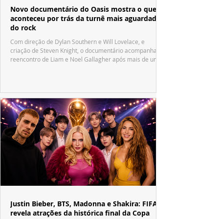
Novo documentário do Oasis mostra o que
aconteceu por trás da turnê mais aguardada
do rock
Com direção de Dylan Southern e Will Lovelace, e
criação de Steven Knight, o documentário acompanha o
reencontro de Liam e Noel Gallagher após mais de uma
década.
Justin Bieber, BTS, Madonna e Shakira: FIFA
revela atrações da histórica final da Copa