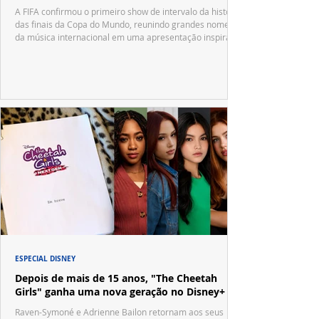
A FIFA confirmou o primeiro show de intervalo da história
das finais da Copa do Mundo, reunindo grandes nomes
da música internacional em uma apresentação inspirada
no tradicional Halftime Show do Super Bowl.
ESPECIAL DISNEY
Depois de mais de 15 anos, "The Cheetah
Girls" ganha uma nova geração no Disney+
Raven-Symoné e Adrienne Bailon retornam aos seus