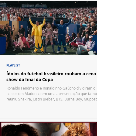
PLAYLIST
Ídolos do futebol brasileiro roubam a cena no
show da final da Copa
Ronaldo Fenômeno e Ronaldinho Gaúcho dividiram o
palco com Madonna em uma apresentação que também
reuniu Shakira, Justin Bieber, BTS, Burna Boy, Muppets,
Vila Sésamo e uma emocionante homenagem a Pelé.