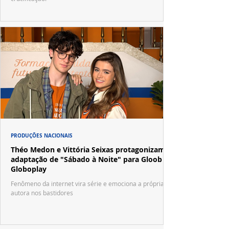
PRODUÇÕES NACIONAIS
Théo Medon e Vittória Seixas protagonizam
adaptação de "Sábado à Noite" para Gloob e
Globoplay
Fenômeno da internet vira série e emociona a própria
autora nos bastidores