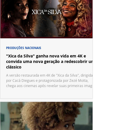
PRODUÇÕES NACIONAIS
"Xica da Silva" ganha nova vida em 4K e
convida uma nova geração a redescobrir um
clássico
A versão restaurada em 4K de "Xica da Silva", dirigida
por Cacá Diegues e protagonizada por Zezé Motta,
chega aos cinemas após revelar suas primeiras imagens
no trailer oficial.