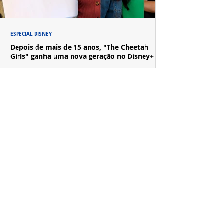
ESPECIAL DISNEY
Depois de mais de 15 anos, "The Cheetah
Girls" ganha uma nova geração no Disney+
Raven-Symoné e Adrienne Bailon retornam aos seus
papéis em "The Cheetah Girls: Next Gen", que terá
filmagens realizadas na África do Sul.