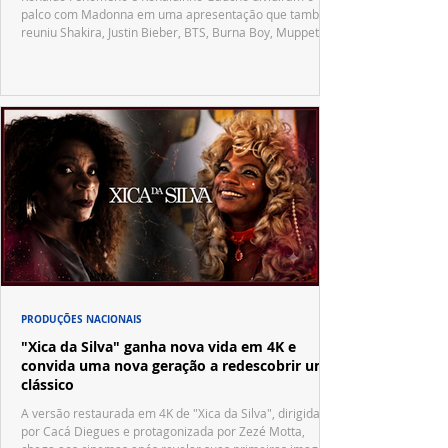
palco com Madonna em uma apresentação que também
reuniu Shakira, Justin Bieber, BTS, Burna Boy, Muppets,
Vila Sésamo e uma emocionante homenagem a Pelé.
PRODUÇÕES NACIONAIS
"Xica da Silva" ganha nova vida em 4K e
convida uma nova geração a redescobrir um
clássico
A versão restaurada em 4K de "Xica da Silva", dirigida
por Cacá Diegues e protagonizada por Zezé Motta,