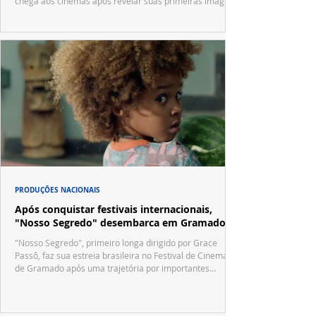
chega aos cinemas após revelar suas primeiras imagens
no trailer oficial.
PRODUÇÕES NACIONAIS
Após conquistar festivais internacionais,
"Nosso Segredo" desembarca em Gramado
"Nosso Segredo", primeiro longa dirigido por Grace
Passô, faz sua estreia brasileira no Festival de Cinema
de Gramado após uma trajetória por importantes
festivais internacionais.