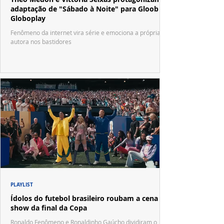
adaptação de "Sábado à Noite" para Gloob e
Globoplay
Fenômeno da internet vira série e emociona a própria
autora nos bastidores
PLAYLIST
Ídolos do futebol brasileiro roubam a cena no
show da final da Copa
Ronaldo Fenômeno e Ronaldinho Gaúcho dividiram o