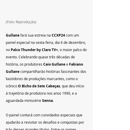
(Foto: Reprodução)
Gullane
 fará sua estreia na 
CCXP24
 com um 
painel especial na sexta-feira, dia 6 de dezembro, 
no 
Palco Thunder by Claro TV+
, o maior palco do 
evento. Celebrando quase três décadas de 
história, os produtores 
Caio Gullane
 e 
Fabiano 
Gullane
 compartilharão histórias fascinantes dos 
bastidores de produções marcantes, como o 
icônico 
O Bicho de Sete Cabeças
, que deu início 
à trajetória da produtora nos anos 1990, e a 
aguardada minissérie 
Senna
.
O painel contará com convidados especiais que 
ajudarão a revisitar os desafios e conquistas por 
trás desses grandes títulos. Entre os nomes 