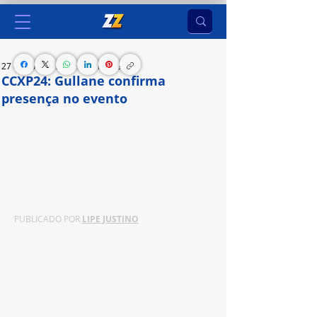
27 de nov. de 2024
2 min de leitura
CCXP24: Gullane confirma
presença no evento
Caio e Fabiano Gullane recebem convidados 
especiais no maior palco do evento e  relembram 
história da produtora, desde O Bicho de Sete 
Cabeças até Senna
PUBLICADO POR 
LIPE JUSTINO