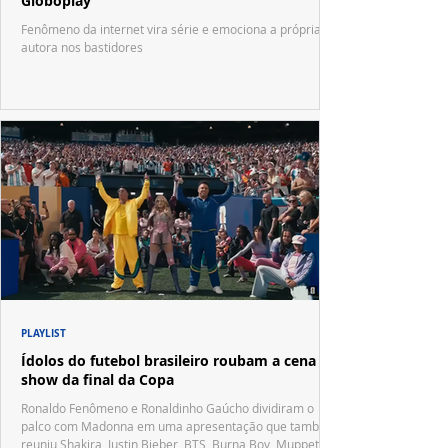
Globoplay
Fenômeno da internet vira série e emociona a própria
autora nos bastidores
PLAYLIST
Ídolos do futebol brasileiro roubam a cena no
show da final da Copa
Ronaldo Fenômeno e Ronaldinho Gaúcho dividiram o
palco com Madonna em uma apresentação que também
reuniu Shakira, Justin Bieber, BTS, Burna Boy, Muppets,