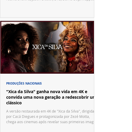
Vila Sésamo e uma emocionante homenagem a Pelé.
PRODUÇÕES NACIONAIS
"Xica da Silva" ganha nova vida em 4K e
convida uma nova geração a redescobrir um
clássico
A versão restaurada em 4K de "Xica da Silva", dirigida
por Cacá Diegues e protagonizada por Zezé Motta,
chega aos cinemas após revelar suas primeiras imagens
no trailer oficial.