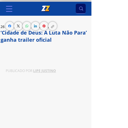
26 de jul. de 2024
2 min de leitura
‘Cidade de Deus: A Luta Não Para’
ganha trailer oficial
A série HBO Original estreia no dia 25 de agosto 
na Max e na HBO
PUBLICADO POR 
LIPE JUSTINO