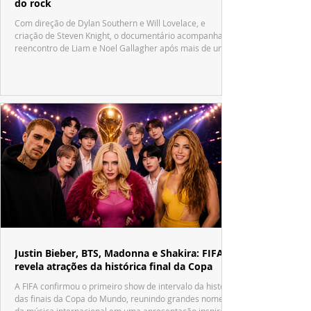
do rock
Com direção de Dylan Southern e Will Lovelace, e
criação de Steven Knight, o documentário acompanha o
reencontro de Liam e Noel Gallagher após mais de uma
década.
Justin Bieber, BTS, Madonna e Shakira: FIFA
revela atrações da histórica final da Copa
A FIFA confirmou o primeiro show de intervalo da história
das finais da Copa do Mundo, reunindo grandes nomes
da música internacional em uma apresentação inspirada