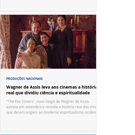
PRODUÇÕES NACIONAIS
Wagner de Assis leva aos cinemas a história
real que dividiu ciência e espiritualidade
"The Fox Sisters", novo longa de Wagner de Assis,
estreia em setembro e revisita a história real das irmãs
que deram origem ao moderno espiritualismo ocidental.