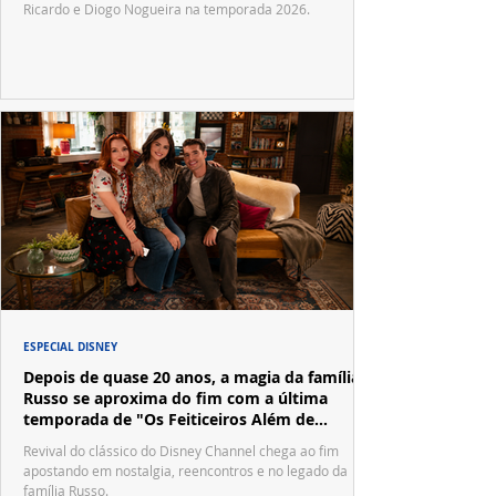
Ricardo e Diogo Nogueira na temporada 2026.
ESPECIAL DISNEY
Depois de quase 20 anos, a magia da família
Russo se aproxima do fim com a última
temporada de "Os Feiticeiros Além de
Waverly Place"
Revival do clássico do Disney Channel chega ao fim
apostando em nostalgia, reencontros e no legado da
família Russo.