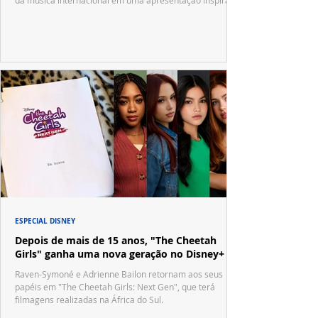
no tradicional Halftime Show do Super Bowl.
ESPECIAL DISNEY
Depois de mais de 15 anos, "The Cheetah
Girls" ganha uma nova geração no Disney+
Raven-Symoné e Adrienne Bailon retornam aos seus
papéis em "The Cheetah Girls: Next Gen", que terá
filmagens realizadas na África do Sul.