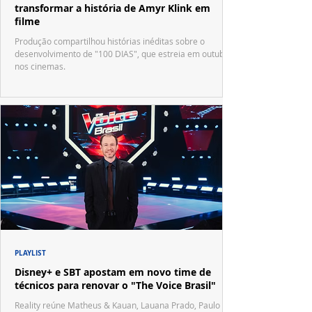
transformar a história de Amyr Klink em
filme
Produção compartilhou histórias inéditas sobre o
desenvolvimento de "100 DIAS", que estreia em outubro
nos cinemas.
PLAYLIST
Disney+ e SBT apostam em novo time de
técnicos para renovar o "The Voice Brasil"
Reality reúne Matheus & Kauan, Lauana Prado, Paulo