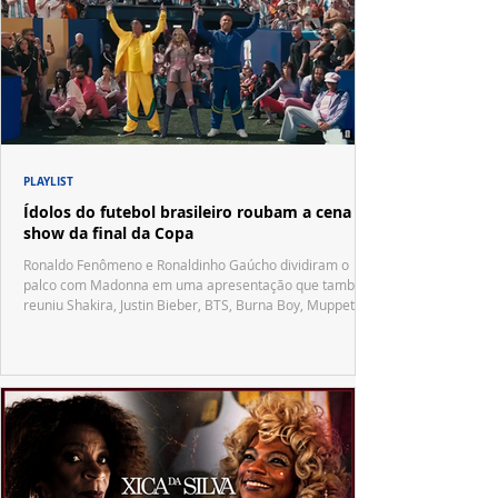
PLAYLIST
Ídolos do futebol brasileiro roubam a cena no
show da final da Copa
Ronaldo Fenômeno e Ronaldinho Gaúcho dividiram o
palco com Madonna em uma apresentação que também
reuniu Shakira, Justin Bieber, BTS, Burna Boy, Muppets,
Vila Sésamo e uma emocionante homenagem a Pelé.