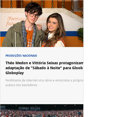
PRODUÇÕES NACIONAIS
Théo Medon e Vittória Seixas protagonizam
adaptação de "Sábado à Noite" para Gloob e
Globoplay
Fenômeno da internet vira série e emociona a própria
autora nos bastidores