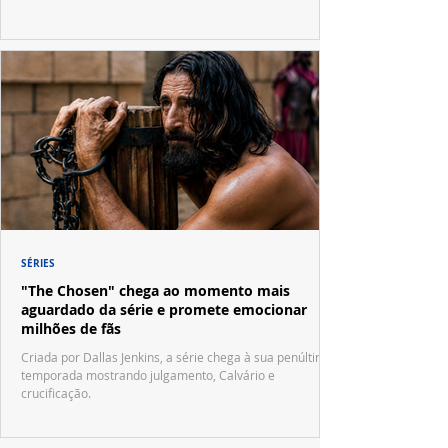
SÉRIES
"The Chosen" chega ao momento mais
aguardado da série e promete emocionar
milhões de fãs
Criada por Dallas Jenkins, a série chega à sua penúltima
temporada mostrando julgamento, Calvário e
crucificação.