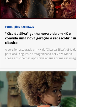
PRODUÇÕES NACIONAIS
"Xica da Silva" ganha nova vida em 4K e
convida uma nova geração a redescobrir um
clássico
A versão restaurada em 4K de "Xica da Silva", dirigida
por Cacá Diegues e protagonizada por Zezé Motta,
chega aos cinemas após revelar suas primeiras imagens
no trailer oficial.